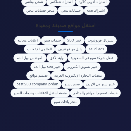
اشتراك ادوبي كلاود
اشتراك نتفلكس
شحن بينانس
اشتراك osn
حسابات ببجي
متجر حسابات ببجي
استقل مواقع صديقة ومفيدة
سيريال فوتوشوب
خبير SEO
خدمات سيو
اعلانات مجانية
saudi ads
دليل مواقع عربي
العالمي للإعلانات
افضل شركة سيو في السعودية
بوابة الأفق
المهندس نبيل الدم
خبير تسويق الكتروني
خبير seo نبيل الدم
منصات التجارة الإلكترونية العربية
تصميم مواقع
خبير سيو في الاردن
فحص سيو
best SEO company Jordan
خدمات تصميم المواقع والمتاجر
منصة استقل للإعلانات وخدمات السيو
متجر باقات سيو