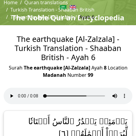
Home
Quran translations
Turkish Translation - Shaaban British
The Noble Qur'an Encyclopedia
The earthquake [Al-Zalzala]
Ayah 6
The earthquake [Al-Zalzala] -
Turkish Translation - Shaaban
British - Ayah 6
Surah
The earthquake [Al-Zalzala]
Ayah
8
Location
Madanah
Number
99
يَوۡمَئِذٖ يَصۡدُرُ ٱلنَّاسُ أَشۡتَاتٗا
لِّيُرَوۡاْ أَعۡمَٰلَهُمۡ [٦]