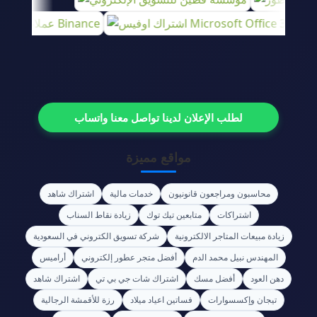
لطلب الإعلان لدينا تواصل معنا واتساب
مواقع مميزة
محاسبون ومراجعون قانونيون
خدمات مالية
اشتراك شاهد
اشتراكات
متابعين تيك توك
زيادة نقاط السناب
زيادة مبيعات المتاجر الالكترونية
شركة تسويق الكتروني في السعودية
المهندس نبيل محمد الدم
أفضل متجر عطور إلكتروني
أراميس
دهن العود
أفضل مسك
اشتراك شات جي بي تي
اشتراك شاهد
تيجان وإكسسوارات
فساتين اعياد ميلاد
رزة للأقمشة الرجالية