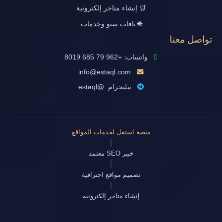
🛒 إنشاء متاجر إلكترونية
🌐 باقات سيو وخدمات
تواصل معنا
واتساب: +962 79 685 8019
info@estaql.com
تيليجرام: @estaql
منصة استقل لخدمات المواقع
|
خبير SEO معتمد
|
تصميم مواقع احترافية
|
إنشاء متاجر إلكترونية