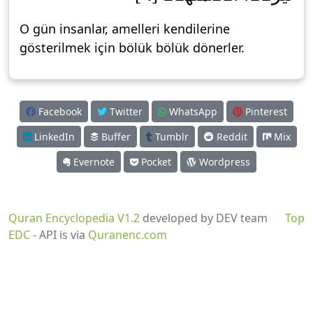
O gün insanlar, amelleri kendilerine
gösterilmek için bölük bölük dönerler.
Facebook
Twitter
WhatsApp
Pinterest
LinkedIn
Buffer
Tumblr
Reddit
Mix
Evernote
Pocket
Wordpress
Quran Encyclopedia V1.2
developed by DEV team
Top
EDC
- API is via
Quranenc.com