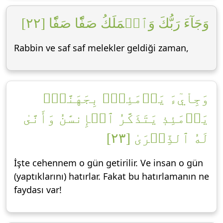
وَجَآءَ رَبُّكَ وَٱلۡمَلَكُ صَفّٗا صَفّٗا [٢٢]
Rabbin ve saf saf melekler geldiği zaman,
وَجِاْيٓءَ يَوۡمَئِذِۭ بِجَهَنَّمَۚ
يَوۡمَئِذٖ يَتَذَكَّرُ ٱلۡإِنسَٰنُ وَأَنَّىٰ
لَهُ ٱلذِّكۡرَىٰ [٢٣]
İşte cehennem o gün getirilir. Ve insan o gün
(yaptıklarını) hatırlar. Fakat bu hatırlamanın ne
faydası var!