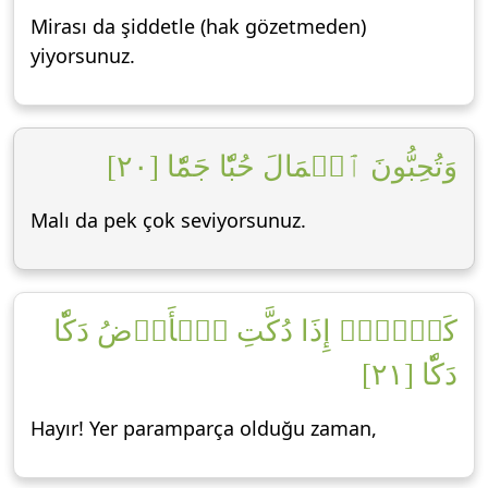
Mirası da şiddetle (hak gözetmeden)
yiyorsunuz.
وَتُحِبُّونَ ٱلۡمَالَ حُبّٗا جَمّٗا [٢٠]
Malı da pek çok seviyorsunuz.
كَلَّآۖ إِذَا دُكَّتِ ٱلۡأَرۡضُ دَكّٗا
دَكّٗا [٢١]
Hayır! Yer paramparça olduğu zaman,