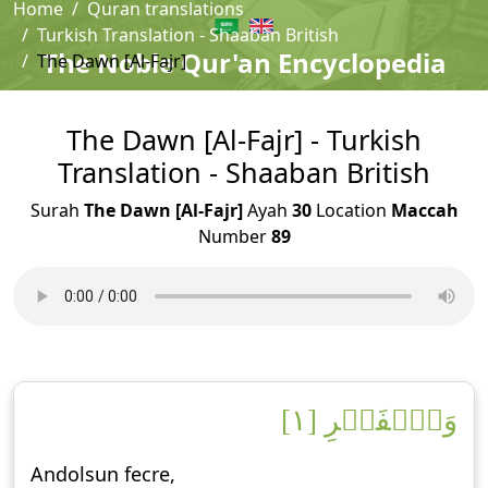
Home
Quran translations
Turkish Translation - Shaaban British
The Noble Qur'an Encyclopedia
The Dawn [Al-Fajr]
The Dawn [Al-Fajr] - Turkish
Translation - Shaaban British
Surah
The Dawn [Al-Fajr]
Ayah
30
Location
Maccah
Number
89
وَٱلۡفَجۡرِ [١]
Andolsun fecre,