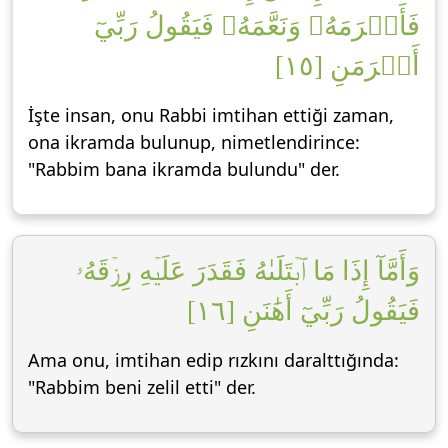
فَأَكۡرَمَهُۥ وَنَعَّمَهُۥ فَيَقُولُ رَبِّيٓ
أَكۡرَمَنِ [١٥]
İşte insan, onu Rabbi imtihan ettiği zaman,
ona ikramda bulunup, nimetlendirince:
"Rabbim bana ikramda bulundu" der.
وَأَمَّآ إِذَا مَا ٱبۡتَلَىٰهُ فَقَدَرَ عَلَيۡهِ رِزۡقَهُۥ
فَيَقُولُ رَبِّيٓ أَهَٰنَنِ [١٦]
Ama onu, imtihan edip rızkını daralttığında:
"Rabbim beni zelil etti" der.