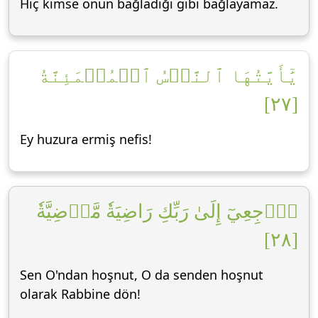
Hiç kimse onun bağladığı gibi bağlayamaz.
يَٰٓأَيَّتُهَا ٱلنَّفۡسُ ٱلۡمُطۡمَئِنَّةُ
[٢٧]
Ey huzura ermiş nefis!
ٱرۡجِعِيٓ إِلَىٰ رَبِّكِ رَاضِيَةٗ مَّرۡضِيَّةٗ
[٢٨]
Sen O'ndan hoşnut, O da senden hoşnut
olarak Rabbine dön!