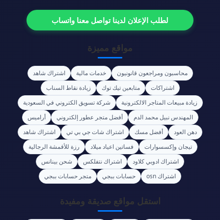
لطلب الإعلان لدينا تواصل معنا واتساب
مواقع مميزة
محاسبون ومراجعون قانونيون
خدمات مالية
اشتراك شاهد
اشتراكات
متابعين تيك توك
زيادة نقاط السناب
زيادة مبيعات المتاجر الالكترونية
شركة تسويق الكتروني في السعودية
المهندس نبيل محمد الدم
أفضل متجر عطور إلكتروني
أراميس
دهن العود
أفضل مسك
اشتراك شات جي بي تي
اشتراك شاهد
تيجان وإكسسوارات
فساتين اعياد ميلاد
رزة للأقمشة الرجالية
اشتراك ادوبي كلاود
اشتراك نتفلكس
شحن بينانس
اشتراك osn
حسابات ببجي
متجر حسابات ببجي
استقل مواقع صديقة ومفيدة