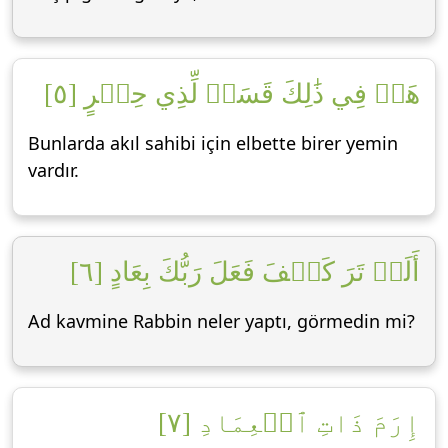
هَلۡ فِي ذَٰلِكَ قَسَمٞ لِّذِي حِجۡرٍ [٥]
Bunlarda akıl sahibi için elbette birer yemin
vardır.
أَلَمۡ تَرَ كَيۡفَ فَعَلَ رَبُّكَ بِعَادٍ [٦]
Ad kavmine Rabbin neler yaptı, görmedin mi?
إِرَمَ ذَاتِ ٱلۡعِمَادِ [٧]