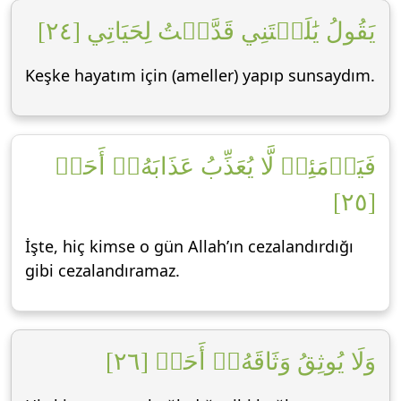
يَقُولُ يَٰلَيۡتَنِي قَدَّمۡتُ لِحَيَاتِي [٢٤]
Keşke hayatım için (ameller) yapıp sunsaydım.
فَيَوۡمَئِذٖ لَّا يُعَذِّبُ عَذَابَهُۥٓ أَحَدٞ
[٢٥]
İşte, hiç kimse o gün Allah’ın cezalandırdığı
gibi cezalandıramaz.
وَلَا يُوثِقُ وَثَاقَهُۥٓ أَحَدٞ [٢٦]