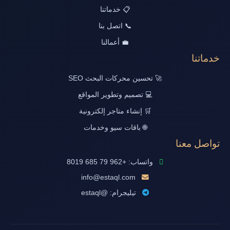
📋 خدماتنا
📞 اتصل بنا
💼 أعمالنا
خدماتنا
🚀 تحسين محركات البحث SEO
💻 تصميم وتطوير المواقع
🛒 إنشاء متاجر إلكترونية
🌐 باقات سيو وخدمات
تواصل معنا
واتساب: +962 79 685 8019
info@estaql.com
تيليجرام: @estaql