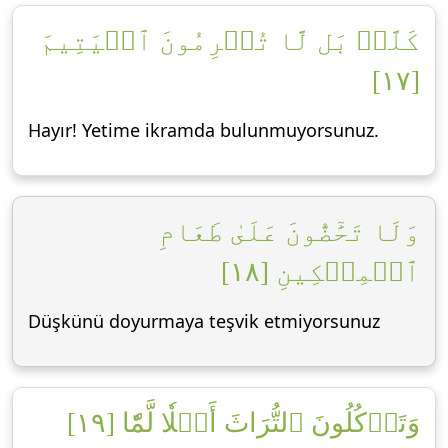
كَلَّاۖ بَل لَّا تُكۡرِمُونَ ٱلۡيَتِيمَ
[١٧]
Hayır! Yetime ikramda bulunmuyorsunuz.
وَلَا تَحَٰٓضُّونَ عَلَىٰ طَعَامِ
ٱلۡمِسۡكِينِ [١٨]
Düşkünü doyurmaya teşvik etmiyorsunuz
وَتَأۡكُلُونَ ٱلتُّرَاثَ أَكۡلٗا لَّمّٗا [١٩]