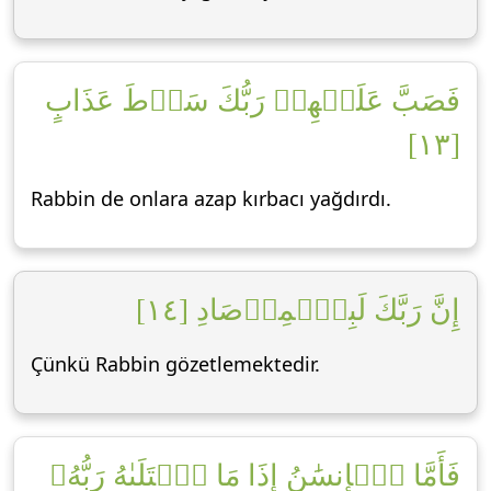
فَصَبَّ عَلَيۡهِمۡ رَبُّكَ سَوۡطَ عَذَابٍ
[١٣]
Rabbin de onlara azap kırbacı yağdırdı.
إِنَّ رَبَّكَ لَبِٱلۡمِرۡصَادِ [١٤]
Çünkü Rabbin gözetlemektedir.
فَأَمَّا ٱلۡإِنسَٰنُ إِذَا مَا ٱبۡتَلَىٰهُ رَبُّهُۥ