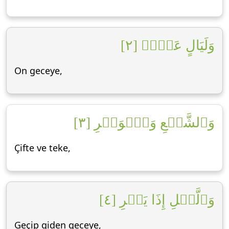
وَلَيَالٍ عَشۡرٖ [٢]
On geceye,
وَٱلشَّفۡعِ وَٱلۡوَتۡرِ [٣]
Çifte ve teke,
وَٱلَّيۡلِ إِذَا يَسۡرِ [٤]
Geçip giden geceye,