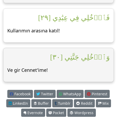
فَٱدۡخُلِي فِي عِبَٰدِي [٢٩]
Kullarımın arasına katıl!
وَٱدۡخُلِي جَنَّتِي [٣٠]
Ve gir Cennet'ime!
Facebook
Twitter
WhatsApp
Pinterest
LinkedIn
Buffer
Tumblr
Reddit
Mix
Evernote
Pocket
Wordpress