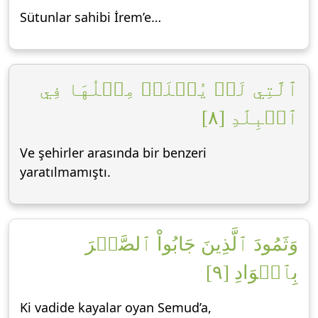
Sütunlar sahibi İrem’e…
ٱلَّتِي لَمۡ يُخۡلَقۡ مِثۡلُهَا فِي
ٱلۡبِلَٰدِ [٨]
Ve şehirler arasında bir benzeri
yaratılmamıştı.
وَثَمُودَ ٱلَّذِينَ جَابُواْ ٱلصَّخۡرَ
بِٱلۡوَادِ [٩]
Ki vadide kayalar oyan Semud’a,