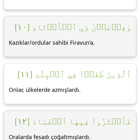
وَفِرۡعَوۡنَ ذِي ٱلۡأَوۡتَادِ [١٠]
Kazıklar/ordular sahibi Firavun’a,
ٱلَّذِينَ طَغَوۡاْ فِي ٱلۡبِلَٰدِ [١١]
Onlar, ülkelerde azmışlardı.
فَأَكۡثَرُواْ فِيهَا ٱلۡفَسَادَ [١٢]
Oralarda fesadı çoğaltmışlardı.