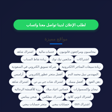
لطلب الإعلان لدينا تواصل معنا واتساب
مواقع مميزة
محاسبون ومراجعون قانونيون
خدمات مالية
اشتراك شاهد
اشتراكات
متابعين تيك توك
زيادة نقاط السناب
زيادة مبيعات المتاجر الالكترونية
شركة تسويق الكتروني في السعودية
المهندس نبيل محمد الدم
أفضل متجر عطور إلكتروني
أراميس
دهن العود
أفضل مسك
اشتراك شات جي بي تي
اشتراك شاهد
تيجان وإكسسوارات
فساتين اعياد ميلاد
رزة للأقمشة الرجالية
اشتراك ادوبي كلاود
اشتراك نتفلكس
شحن بينانس
اشتراك osn
حسابات ببجي
متجر حسابات ببجي