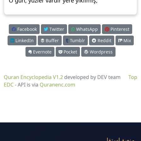
O gün, yüzler vardır yere yıkılmış,
Facebook
Twitter
WhatsApp
Pinterest
LinkedIn
Buffer
Tumblr
Reddit
Mix
Evernote
Pocket
Wordpress
Quran Encyclopedia V1.2
developed by DEV team
Top
EDC
- API is via
Quranenc.com
منصة استقل