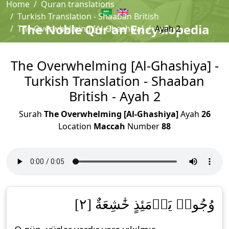
Home
Quran translations
Turkish Translation - Shaaban British
The Noble Qur'an Encyclopedia
The Overwhelming [Al-Ghashiya]
Ayah 2
The Overwhelming [Al-Ghashiya] -
Turkish Translation - Shaaban
British - Ayah 2
Surah
The Overwhelming [Al-Ghashiya]
Ayah
26
Location
Maccah
Number
88
وُجُوهٞ يَوۡمَئِذٍ خَٰشِعَةٌ [٢]