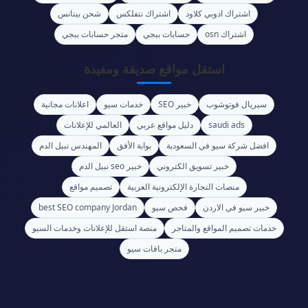
اشتراك ادوبي كلاود
اشتراك نتفلكس
شحن بينانس
اشتراك osn
حسابات ببجي
متجر حسابات ببجي
استقل مواقع صديقة ومفيدة
سيريال فوتوشوب
خبير SEO
خدمات سيو
اعلانات مجانية
saudi ads
دليل مواقع عربي
العالمي للإعلانات
افضل شركة سيو في السعودية
بوابة الأفق
المهندس نبيل الدم
خبير تسويق الكتروني
خبير seo نبيل الدم
منصات التجارة الإلكترونية العربية
تصميم مواقع
خبير سيو في الاردن
فحص سيو
best SEO company Jordan
خدمات تصميم المواقع والمتاجر
منصة استقل للإعلانات وخدمات السيو
متجر باقات سيو