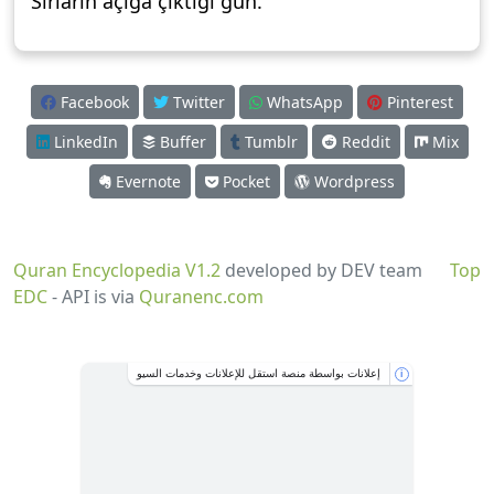
Sırların açığa çıktığı gün.
Facebook
Twitter
WhatsApp
Pinterest
LinkedIn
Buffer
Tumblr
Reddit
Mix
Evernote
Pocket
Wordpress
Quran Encyclopedia V1.2
developed by DEV team
Top
EDC
- API is via
Quranenc.com
إعلانات بواسطة منصة استقل للإعلانات وخدمات السيو
i