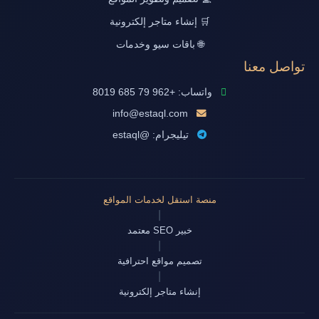
🛒 إنشاء متاجر إلكترونية
🌐 باقات سيو وخدمات
تواصل معنا
واتساب: +962 79 685 8019
info@estaql.com
تيليجرام: @estaql
منصة استقل لخدمات المواقع
|
خبير SEO معتمد
|
تصميم مواقع احترافية
|
إنشاء متاجر إلكترونية