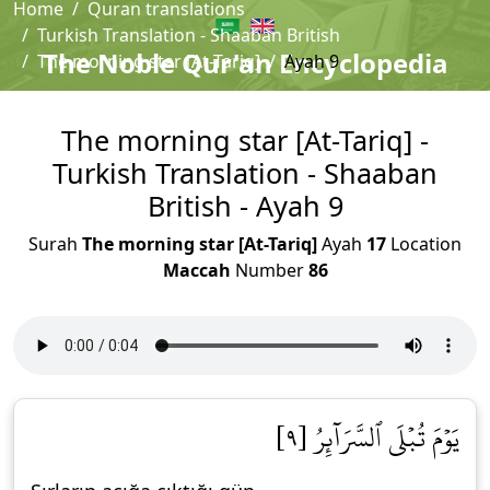
Home
Quran translations
Turkish Translation - Shaaban British
The Noble Qur'an Encyclopedia
The morning star [At-Tariq]
Ayah 9
The morning star [At-Tariq] -
Turkish Translation - Shaaban
British - Ayah 9
Surah
The morning star [At-Tariq]
Ayah
17
Location
Maccah
Number
86
يَوۡمَ تُبۡلَى ٱلسَّرَآئِرُ [٩]