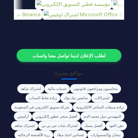
لطلب الإعلان لدينا تواصل معنا واتساب
مواقع مميزة
محاسبون ومراجعون قانونيون
خدمات مالية
اشتراك شاهد
اشتراكات
متابعين تيك توك
زيادة نقاط السناب
زيادة مبيعات المتاجر الالكترونية
شركة تسويق الكتروني في السعودية
المهندس نبيل محمد الدم
أفضل متجر عطور إلكتروني
أراميس
دهن العود
أفضل مسك
اشتراك شات جي بي تي
اشتراك شاهد
تيجان وإكسسوارات
فساتين اعياد ميلاد
رزة للأقمشة الرجالية