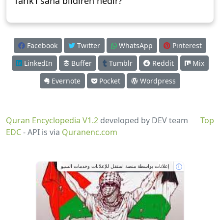
Tarık’ı sana bildiren nedir?
Facebook
Twitter
WhatsApp
Pinterest
LinkedIn
Buffer
Tumblr
Reddit
Mix
Evernote
Pocket
Wordpress
Quran Encyclopedia V1.2
developed by DEV team
Top
EDC
- API is via
Quranenc.com
إعلانات بواسطة منصة استقل للإعلانات وخدمات السيو
i