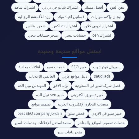
دهن العود
أفضل مسك
اشتراك شات جي بي تي
اشتراك شاهد
تيجان وإكسسوارات
فساتين اعياد ميلاد
رزة للأقمشة الرجالية
اشتراك ادوبي كلاود
اشتراك نتفلكس
شحن بينانس
اشتراك osn
حسابات ببجي
متجر حسابات ببجي
استقل مواقع صديقة ومفيدة
سيريال فوتوشوب
خبير SEO
خدمات سيو
اعلانات مجانية
saudi ads
دليل مواقع عربي
العالمي للإعلانات
افضل شركة سيو في السعودية
بوابة الأفق
المهندس نبيل الدم
خبير تسويق الكتروني
خبير seo نبيل الدم
منصات التجارة الإلكترونية العربية
تصميم مواقع
خبير سيو في الاردن
فحص سيو
best SEO company Jordan
خدمات تصميم المواقع والمتاجر
منصة استقل للإعلانات وخدمات السيو
متجر باقات سيو