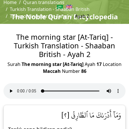
Home
Quran translations
Turkish Translation - Shaaban British
The Noble Qur'an Encyclopedia
The morning star [At-Tariq]
Ayah 2
The morning star [At-Tariq] -
Turkish Translation - Shaaban
British - Ayah 2
Surah
The morning star [At-Tariq]
Ayah
17
Location
Maccah
Number
86
وَمَآ أَدۡرَىٰكَ مَا ٱلطَّارِقُ [٢]