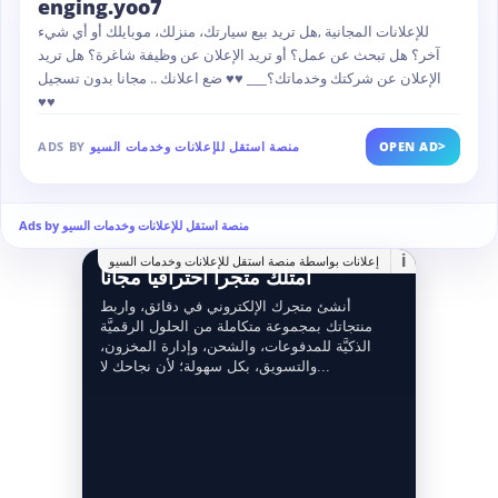
enging.yoo7
للإعلانات المجانية ,هل تريد بيع سيارتك، منزلك، موبايلك أو أي شيء
آخر؟ هل تبحث عن عمل؟ أو تريد الإعلان عن وظيفة شاغرة؟ هل تريد
الإعلان عن شركتك وخدماتك؟___ ♥♥ ضع اعلانك .. مجانا بدون تسجيل
♥♥
>
OPEN AD
منصة استقل للإعلانات وخدمات السيو
ADS BY
Ads by منصة استقل للإعلانات وخدمات السيو
i
إعلانات بواسطة منصة استقل للإعلانات وخدمات السيو
امتلك متجراً احترافياً مجانا
أنشئ متجرك الإلكتروني في دقائق، واربط
منتجاتك بمجموعة متكاملة من الحلول الرقميَّة
الذكيَّة للمدفوعات، والشحن، وإدارة المخزون،
والتسويق، بكل سهولة؛ لأن نجاحك لا...