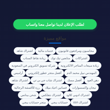
لطلب الإعلان لدينا تواصل معنا واتساب
مواقع مميزة
محاسبون ومراجعون قانونيون
خدمات مالية
اشتراك شاهد
اشتراكات
متابعين تيك توك
زيادة نقاط السناب
زيادة مبيعات المتاجر الالكترونية
شركة تسويق الكتروني في السعودية
المهندس نبيل محمد الدم
أفضل متجر عطور إلكتروني
أراميس
دهن العود
أفضل مسك
اشتراك شات جي بي تي
اشتراك شاهد
تيجان وإكسسوارات
فساتين اعياد ميلاد
رزة للأقمشة الرجالية
اشتراك ادوبي كلاود
اشتراك نتفلكس
شحن بينانس
اشتراك osn
حسابات ببجي
متجر حسابات ببجي