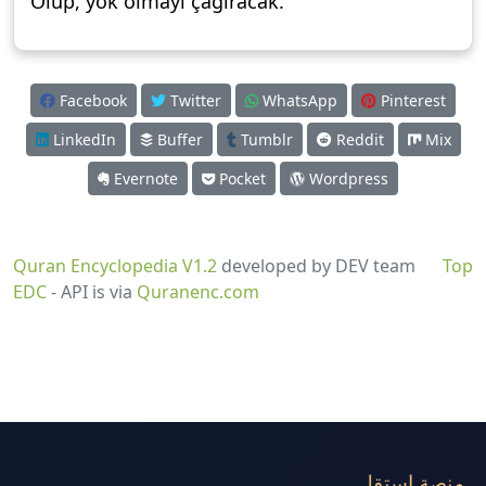
Ölüp, yok olmayı çağıracak.
Facebook
Twitter
WhatsApp
Pinterest
LinkedIn
Buffer
Tumblr
Reddit
Mix
Evernote
Pocket
Wordpress
Quran Encyclopedia V1.2
developed by DEV team
Top
EDC
- API is via
Quranenc.com
منصة استقل