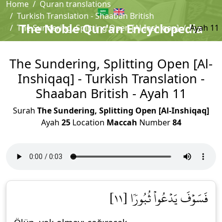
Home
Quran translations
Turkish Translation - Shaaban British
The Noble Qur'an Encyclopedia
The Sundering, Splitting Open [Al-Inshiqaq]
Ayah 11
The Sundering, Splitting Open [Al-
Inshiqaq] - Turkish Translation -
Shaaban British - Ayah 11
Surah
The Sundering, Splitting Open [Al-Inshiqaq]
Ayah
25
Location
Maccah
Number
84
فَسَوۡفَ يَدۡعُواْ ثُبُورٗا [١١]