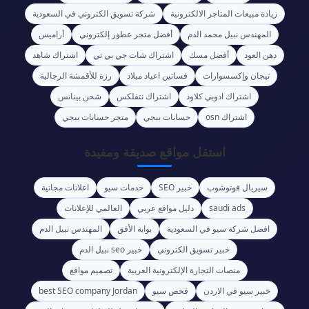
زيادة مبيعات المتاجر الالكترونية
شركة تسويق الكتروني في السعودية
المهندس نبيل محمد الدم
أفضل متجر عطور إلكتروني
أراميس
دهن العود
أفضل مسك
اشتراك شات جي بي تي
اشتراك شاهد
تيجان وإكسسوارات
فساتين اعياد ميلاد
رزة للأقمشة الرجالية
اشتراك ادوبي كلاود
اشتراك نتفلكس
شحن بينانس
اشتراك osn
حسابات ببجي
متجر حسابات ببجي
استقل مواقع صديقة ومفيدة
سيريال فوتوشوب
خبير SEO
خدمات سيو
اعلانات مجانية
saudi ads
دليل مواقع عربي
العالمي للإعلانات
افضل شركة سيو في السعودية
بوابة الأفق
المهندس نبيل الدم
خبير تسويق الكتروني
خبير seo نبيل الدم
منصات التجارة الإلكترونية العربية
تصميم مواقع
خبير سيو في الاردن
فحص سيو
best SEO company Jordan