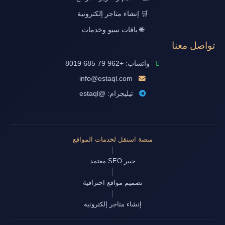
🛒 إنشاء متاجر إلكترونية
🌐 باقات سيو وخدمات
تواصل معنا
واتساب: +962 79 685 8019
info@estaql.com
تيليجرام: @estaql
منصة استقل لخدمات المواقع
|
خبير SEO معتمد
|
تصميم مواقع احترافية
|
إنشاء متاجر إلكترونية