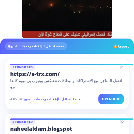
Report
منصة استقل للإعلانات وخدمات السيو
01
SPONSORED
https://s-trx.com/
افضل المتاجر لبيع الاشتراكات والبطاقات نتفلكس يوتيوب بريميوم كانفا
برو
>
OPEN AD
منصة استقل للإعلانات وخدمات السيو
ADS BY
02
SPONSORED
nabeelaldam.blogspot