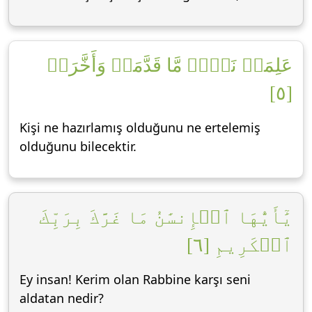
عَلِمَتۡ نَفۡسٞ مَّا قَدَّمَتۡ وَأَخَّرَتۡ
[٥]
Kişi ne hazırlamış olduğunu ne ertelemiş
olduğunu bilecektir.
يَٰٓأَيُّهَا ٱلۡإِنسَٰنُ مَا غَرَّكَ بِرَبِّكَ
ٱلۡكَرِيمِ [٦]
Ey insan! Kerim olan Rabbine karşı seni
aldatan nedir?