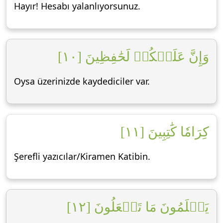
Hayır! Hesabı yalanlıyorsunuz.
وَإِنَّ عَلَيۡكُمۡ لَحَٰفِظِينَ [١٠]
Oysa üzerinizde kaydediciler var.
كِرَامٗا كَٰتِبِينَ [١١]
Şerefli yazıcılar/Kiramen Katibin.
يَعۡلَمُونَ مَا تَفۡعَلُونَ [١٢]