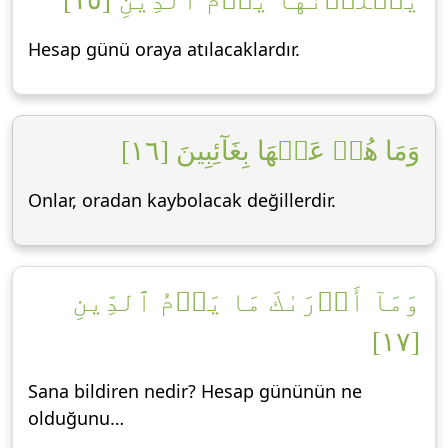
يَصۡلَوۡنَهَا يَوۡمَ ٱلدِّينِ [١٥]
Hesap günü oraya atılacaklardır.
وَمَا هُمۡ عَنۡهَا بِغَآئِبِينَ [١٦]
Onlar, oradan kaybolacak değillerdir.
وَمَآ أَدۡرَىٰكَ مَا يَوۡمُ ٱلدِّينِ
[١٧]
Sana bildiren nedir? Hesap gününün ne
olduğunu…