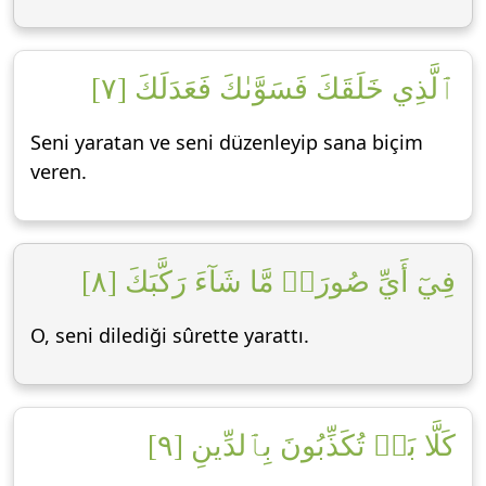
ٱلَّذِي خَلَقَكَ فَسَوَّىٰكَ فَعَدَلَكَ [٧]
Seni yaratan ve seni düzenleyip sana biçim
veren.
فِيٓ أَيِّ صُورَةٖ مَّا شَآءَ رَكَّبَكَ [٨]
O, seni dilediği sûrette yarattı.
كَلَّا بَلۡ تُكَذِّبُونَ بِٱلدِّينِ [٩]