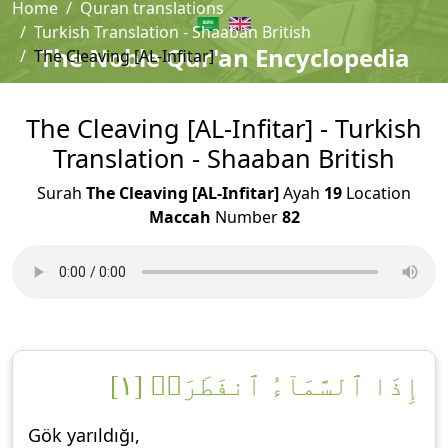
Home
Quran translations
Turkish Translation - Shaaban British
The Noble Qur'an Encyclopedia
The Cleaving [AL-Infitar]
The Cleaving [AL-Infitar] - Turkish
Translation - Shaaban British
Surah
The Cleaving [AL-Infitar]
Ayah
19
Location
Maccah
Number
82
إِذَا ٱلسَّمَآءُ ٱنفَطَرَتۡ [١]
Gök yarıldığı,