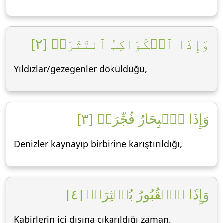
وَإِذَا ٱلۡكَوَاكِبُ ٱنتَثَرَتۡ [٢]
Yıldızlar/gezegenler döküldüğü,
وَإِذَا ٱلۡبِحَارُ فُجِّرَتۡ [٣]
Denizler kaynayıp birbirine karıştırıldığı,
وَإِذَا ٱلۡقُبُورُ بُعۡثِرَتۡ [٤]
Kabirlerin içi dışına çıkarıldığı zaman,