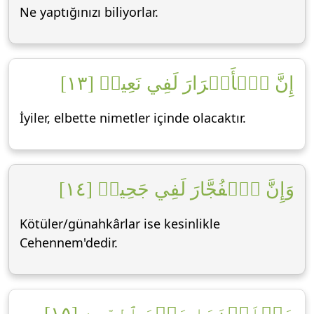
Ne yaptığınızı biliyorlar.
إِنَّ ٱلۡأَبۡرَارَ لَفِي نَعِيمٖ [١٣]
İyiler, elbette nimetler içinde olacaktır.
وَإِنَّ ٱلۡفُجَّارَ لَفِي جَحِيمٖ [١٤]
Kötüler/günahkârlar ise kesinlikle
Cehennem'dedir.