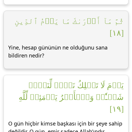
ثُمَّ مَآ أَدۡرَىٰكَ مَا يَوۡمُ ٱلدِّينِ
[١٨]
Yine, hesap gününün ne olduğunu sana
bildiren nedir?
يَوۡمَ لَا تَمۡلِكُ نَفۡسٞ لِّنَفۡسٖ
شَيۡـٔٗاۖ وَٱلۡأَمۡرُ يَوۡمَئِذٖ لِّلَّهِ
[١٩]
O gün hiçbir kimse başkası için bir şeye sahip
değildir. O gün, emir sadece Allah’ındır.