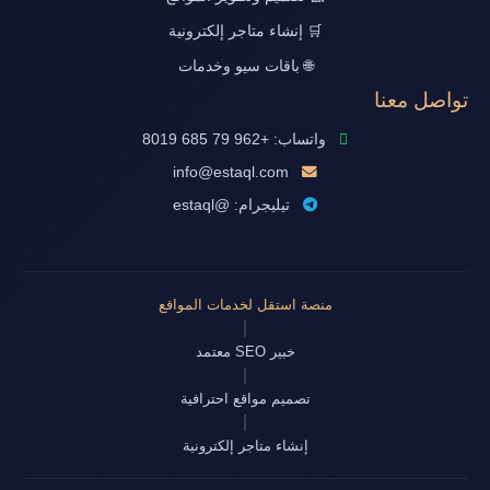
🛒 إنشاء متاجر إلكترونية
🌐 باقات سيو وخدمات
تواصل معنا
واتساب: +962 79 685 8019
info@estaql.com
تيليجرام: @estaql
منصة استقل لخدمات المواقع
|
خبير SEO معتمد
|
تصميم مواقع احترافية
|
إنشاء متاجر إلكترونية