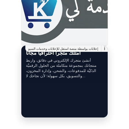
i
إعلانات بواسطة منصة استقل للإعلانات وخدمات السيو
امتلك متجراً احترافياً مجانا
أنشئ متجرك الإلكتروني في دقائق، واربط
منتجاتك بمجموعة متكاملة من الحلول الرقميَّة
الذكيَّة للمدفوعات، والشحن، وإدارة المخزون،
والتسويق، بكل سهولة؛ لأن نجاحك لا...