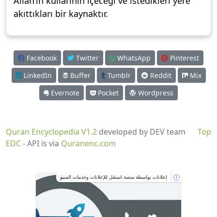
Allah’ın kullarının içeceği ve istedikleri yere
akıttıkları bir kaynaktır.
Facebook
Twitter
WhatsApp
Pinterest
LinkedIn
Buffer
Tumblr
Reddit
Mix
Evernote
Pocket
Wordpress
Quran Encyclopedia V1.2
developed by DEV team
Top
EDC
- API is via
Quranenc.com
إعلانات بواسطة منصة استقل للإعلانات وخدمات السيو
i