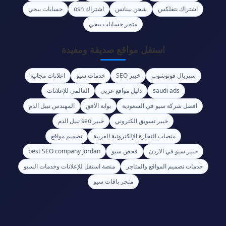
اشتراك نتفلكس
شحن بينانس
اشتراك osn
حسابات ببجي
متجر حسابات ببجي
استقل مواقع صديقة ومفيدة
سيريال فوتوشوب
خبير SEO
خدمات سيو
اعلانات مجانية
saudi ads
دليل مواقع عربي
العالمي للإعلانات
افضل شركة سيو في السعودية
بوابة الأفق
المهندس نبيل الدم
خبير تسويق الكتروني
خبير seo نبيل الدم
منصات التجارة الإلكترونية العربية
تصميم مواقع
خبير سيو في الاردن
فحص سيو
best SEO company Jordan
خدمات تصميم المواقع والمتاجر
منصة استقل للإعلانات وخدمات السيو
متجر باقات سيو