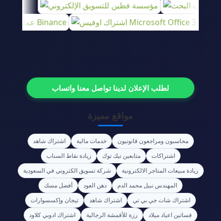
لطلب الإعلان لدينا تواصل معنا واتساب
مواقع مميزة
محاسبون ومراجعون قانونيون
خدمات مالية
اشتراك شاهد
اشتراكات
متابعين تيك توك
زيادة نقاط السناب
زيادة مبيعات المتاجر الالكترونية
شركة تسويق الكتروني في السعودية
المهندس نبيل محمد الدم
دهن العود
أفضل مسك
اشتراك شات جي بي تي
اشتراك شاهد
تيجان وإكسسوارات
فساتين اعياد ميلاد
رزة للأقمشة الرجالية
اشتراك ادوبي كلاود