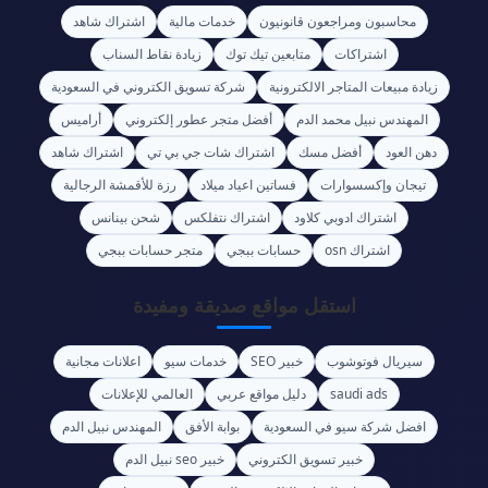
محاسبون ومراجعون قانونيون
خدمات مالية
اشتراك شاهد
اشتراكات
متابعين تيك توك
زيادة نقاط السناب
زيادة مبيعات المتاجر الالكترونية
شركة تسويق الكتروني في السعودية
المهندس نبيل محمد الدم
أفضل متجر عطور إلكتروني
أراميس
دهن العود
أفضل مسك
اشتراك شات جي بي تي
اشتراك شاهد
تيجان وإكسسوارات
فساتين اعياد ميلاد
رزة للأقمشة الرجالية
اشتراك ادوبي كلاود
اشتراك نتفلكس
شحن بينانس
اشتراك osn
حسابات ببجي
متجر حسابات ببجي
استقل مواقع صديقة ومفيدة
سيريال فوتوشوب
خبير SEO
خدمات سيو
اعلانات مجانية
saudi ads
دليل مواقع عربي
العالمي للإعلانات
افضل شركة سيو في السعودية
بوابة الأفق
المهندس نبيل الدم
خبير تسويق الكتروني
خبير seo نبيل الدم