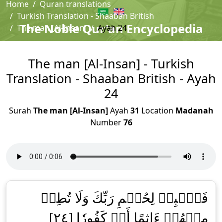
Home
Quran translations
Turkish Translation - Shaaban British
The Noble Qur'an Encyclopedia
The man [Al-Insan]
Ayah 24
The man [Al-Insan] - Turkish
Translation - Shaaban British - Ayah
24
Surah
The man [Al-Insan]
Ayah
31
Location
Madanah
Number
76
فَٱصۡبِرۡ لِحُكۡمِ رَبِّكَ وَلَا تُطِعۡ
مِنۡهُمۡ ءَاثِمًا أَوۡ كَفُورٗا [٢٤]