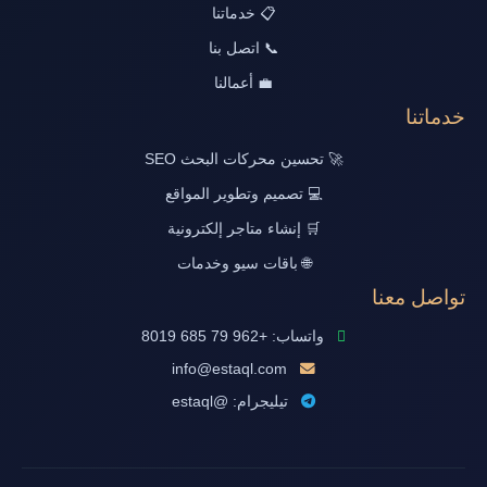
📋 خدماتنا
📞 اتصل بنا
💼 أعمالنا
خدماتنا
🚀 تحسين محركات البحث SEO
💻 تصميم وتطوير المواقع
🛒 إنشاء متاجر إلكترونية
🌐 باقات سيو وخدمات
تواصل معنا
واتساب: +962 79 685 8019
info@estaql.com
تيليجرام: @estaql