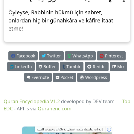
Öyleyse, Rabbinin hükmü için sabret,
onlardan hiç bir günahkâra ve kâfire itaat
etme!
Facebook
Twitter
WhatsApp
Pinterest
LinkedIn
Buffer
Tumblr
Reddit
Mix
Evernote
Pocket
Wordpress
Quran Encyclopedia V1.2
developed by DEV team
Top
EDC
- API is via
Quranenc.com
إعلانات بواسطة منصة استقل للإعلانات وخدمات السيو
i