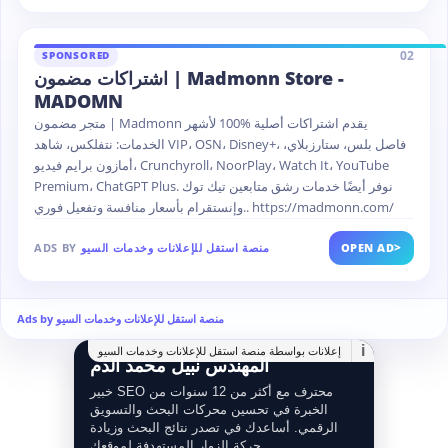
02
SPONSORED
اشتراكات مضمون | Madmonn Store -
MADOMN
متجر مضمون | Madmonn يقدم اشتراكات أصلية %100 لأشهر
الخدمات: نتفلكس، شاهد VIP، OSN، Disney+، فاصل بلس، ستارزبلاي،
أمازون برايم فيديو، Crunchyroll، NoorPlay، Watch It، YouTube
Premium، ChatGPT Plus. نوفر أيضًا خدمات رشق متابعين تيك توك
وإنستقرام بأسعار منافسة وتفعيل فوري.. https://madmonn.com/
>
OPEN AD
منصة استقل للإعلانات وخدمات السيو
ADS BY
Ads by منصة استقل للإعلانات وخدمات السيو
i
إعلانات بواسطة منصة استقل للإعلانات وخدمات السيو
المهندس نبيل محمد الدم
خبير SEO محترف مع أكثر من 12 سنوات من
الخبرة في تحسين محركات البحث والتسويق
الرقمي. أساعدك في تصدر نتائج البحث وزيادة
حركة الزوار المستهدفة لموقعك.