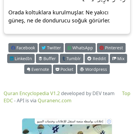
Orada koltuklara kurulmuşlar. Ne yakıcı
güneş, ne de dondurucu soğuk görürler.
Facebook
Twitter
WhatsApp
Pinterest
LinkedIn
Buffer
Tumblr
Reddit
Mix
Evernote
Pocket
Wordpress
Quran Encyclopedia V1.2
developed by DEV team
Top
EDC
- API is via
Quranenc.com
إعلانات بواسطة منصة استقل للإعلانات وخدمات السيو
i