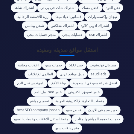
دهن العود
أفضل مسك
اشتراك شات جي بي تي
اشتراك شاهد
تيجان وإكسسوارات
فساتين اعياد ميلاد
رزة للأقمشة الرجالية
اشتراك ادوبي كلاود
اشتراك نتفلكس
شحن بينانس
اشتراك osn
حسابات ببجي
متجر حسابات ببجي
استقل مواقع صديقة ومفيدة
سيريال فوتوشوب
خبير SEO
خدمات سيو
اعلانات مجانية
saudi ads
دليل مواقع عربي
العالمي للإعلانات
افضل شركة سيو في السعودية
بوابة الأفق
المهندس نبيل الدم
خبير تسويق الكتروني
خبير seo نبيل الدم
منصات التجارة الإلكترونية العربية
تصميم مواقع
خبير سيو في الاردن
فحص سيو
best SEO company Jordan
خدمات تصميم المواقع والمتاجر
منصة استقل للإعلانات وخدمات السيو
متجر باقات سيو