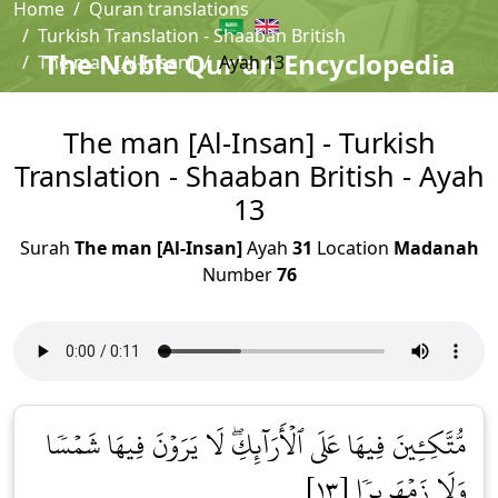
Home
Quran translations
Turkish Translation - Shaaban British
The Noble Qur'an Encyclopedia
The man [Al-Insan]
Ayah 13
The man [Al-Insan] - Turkish
Translation - Shaaban British - Ayah
13
Surah
The man [Al-Insan]
Ayah
31
Location
Madanah
Number
76
مُّتَّكِـِٔينَ فِيهَا عَلَى ٱلۡأَرَآئِكِۖ لَا يَرَوۡنَ فِيهَا شَمۡسٗا
وَلَا زَمۡهَرِيرٗا [١٣]