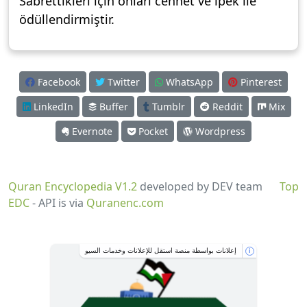
Sabrettikleri için onları cennet ve ipek ile
ödüllendirmiştir.
Facebook
Twitter
WhatsApp
Pinterest
LinkedIn
Buffer
Tumblr
Reddit
Mix
Evernote
Pocket
Wordpress
Quran Encyclopedia V1.2
developed by DEV team
Top
EDC
- API is via
Quranenc.com
إعلانات بواسطة منصة استقل للإعلانات وخدمات السيو
i