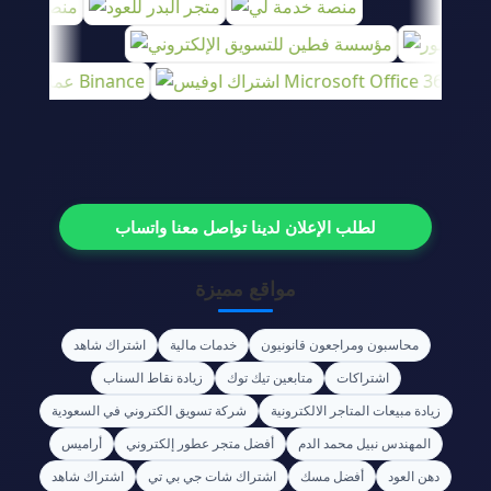
لطلب الإعلان لدينا تواصل معنا واتساب
مواقع مميزة
محاسبون ومراجعون قانونيون
خدمات مالية
اشتراك شاهد
اشتراكات
متابعين تيك توك
زيادة نقاط السناب
زيادة مبيعات المتاجر الالكترونية
شركة تسويق الكتروني في السعودية
المهندس نبيل محمد الدم
أفضل متجر عطور إلكتروني
أراميس
دهن العود
أفضل مسك
اشتراك شات جي بي تي
اشتراك شاهد