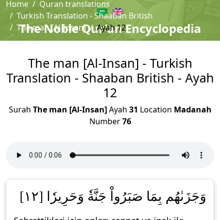
Home
Quran translations
Turkish Translation - Shaaban British
The Noble Qur'an Encyclopedia
The man [Al-Insan]
Ayah 12
The man [Al-Insan] - Turkish
Translation - Shaaban British - Ayah
12
Surah
The man [Al-Insan]
Ayah
31
Location
Madanah
Number
76
وَجَزَىٰهُم بِمَا صَبَرُواْ جَنَّةٗ وَحَرِيرٗا [١٢]