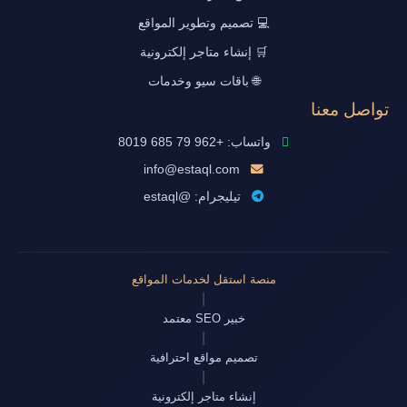
💻 تصميم وتطوير المواقع
🛒 إنشاء متاجر إلكترونية
🌐 باقات سيو وخدمات
تواصل معنا
واتساب: +962 79 685 8019
info@estaql.com
تيليجرام: @estaql
منصة استقل لخدمات المواقع
|
خبير SEO معتمد
|
تصميم مواقع احترافية
|
إنشاء متاجر إلكترونية