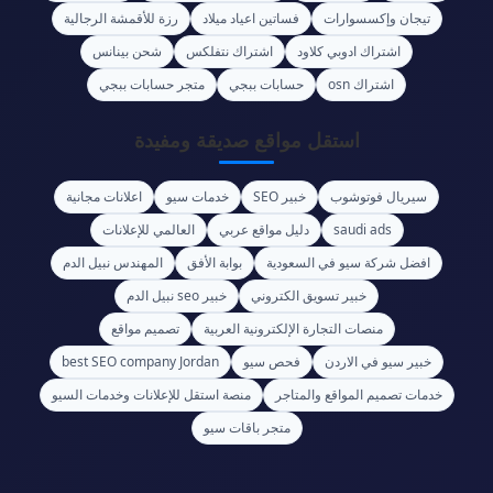
تيجان وإكسسوارات
فساتين اعياد ميلاد
رزة للأقمشة الرجالية
اشتراك ادوبي كلاود
اشتراك نتفلكس
شحن بينانس
اشتراك osn
حسابات ببجي
متجر حسابات ببجي
استقل مواقع صديقة ومفيدة
سيريال فوتوشوب
خبير SEO
خدمات سيو
اعلانات مجانية
saudi ads
دليل مواقع عربي
العالمي للإعلانات
افضل شركة سيو في السعودية
بوابة الأفق
المهندس نبيل الدم
خبير تسويق الكتروني
خبير seo نبيل الدم
منصات التجارة الإلكترونية العربية
تصميم مواقع
خبير سيو في الاردن
فحص سيو
best SEO company Jordan
خدمات تصميم المواقع والمتاجر
منصة استقل للإعلانات وخدمات السيو
متجر باقات سيو