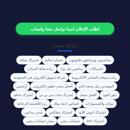
لطلب الإعلان لدينا تواصل معنا واتساب
مواقع مميزة
محاسبون ومراجعون قانونيون
خدمات مالية
اشتراك شاهد
اشتراكات
متابعين تيك توك
زيادة نقاط السناب
زيادة مبيعات المتاجر الالكترونية
شركة تسويق الكتروني في السعودية
المهندس نبيل محمد الدم
أفضل متجر عطور إلكتروني
أراميس
دهن العود
أفضل مسك
اشتراك شات جي بي تي
اشتراك شاهد
تيجان وإكسسوارات
فساتين اعياد ميلاد
رزة للأقمشة الرجالية
اشتراك ادوبي كلاود
اشتراك نتفلكس
شحن بينانس
اشتراك osn
حسابات ببجي
متجر حسابات ببجي