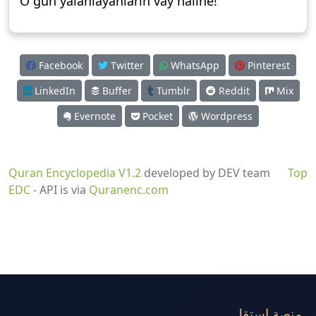
O gün yalanlayanların vay haline!
Facebook
Twitter
WhatsApp
Pinterest
LinkedIn
Buffer
Tumblr
Reddit
Mix
Evernote
Pocket
Wordpress
Quran Encyclopedia V1.2
developed by DEV team
Top
EDC
- API is via
Quranenc.com
منصة استقل