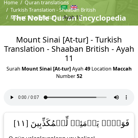
Home
Quran translations
Turkish Translation - Shaaban British
The Noble Qur'an Encyclopedia
Mount Sinai [At-tur]
Ayah 11
Mount Sinai [At-tur] - Turkish
Translation - Shaaban British - Ayah
11
Surah
Mount Sinai [At-tur]
Ayah
49
Location
Maccah
Number
52
فَوَيۡلٞ يَوۡمَئِذٖ لِّلۡمُكَذِّبِينَ [١١]