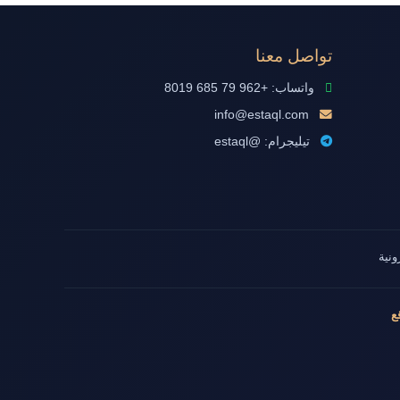
تواصل معنا
واتساب: +962 79 685 8019
info@estaql.com
تيليجرام: @estaql
ونية
ع