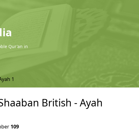
dia
oble Qur'an in
Ayah 1
 Shaaban British - Ayah
ber
109