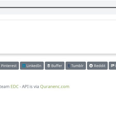
Pinterest
LinkedIn
Buffer
Tumblr
Reddit
 team
EDC
- API is via
Quranenc.com