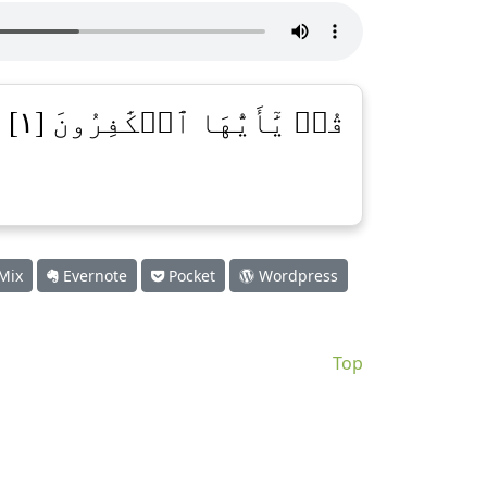
قُلۡ يَٰٓأَيُّهَا ٱلۡكَٰفِرُونَ [١]
Mix
Evernote
Pocket
Wordpress
Top