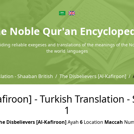
e Noble Qur'an Encyclope
ding reliable exegeses and translations of the meanings of the N
the world languages
lation - Shaaban British
The Disbelievers [Al-Kafiroon]
afiroon] - Turkish Translation -
1
he Disbelievers [Al-Kafiroon]
Ayah
6
Location
Maccah
Num