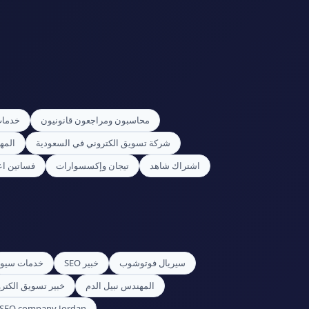
محاسبون ومراجعون قانونيون
خدمات
شركة تسويق الكتروني في السعودية
المه
اشتراك شاهد
تيجان وإكسسوارات
فساتين اعي
سيريال فوتوشوب
خبير SEO
خدمات سيو
المهندس نبيل الدم
خبير تسويق الكتر
 SEO company Jordan