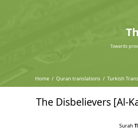
Th
Towards provi
Home
Quran translations
Turkish Trans
The Disbelievers [Al-K
Surah
T