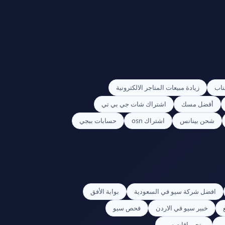
ناب
زيادة مبيعات المتاجر الالكترونية
أفضل مسك
اشتراك شات جي بي تي
شحن بينانس
اشتراك osn
حسابات ببجي
افضل شركة سيو في السعودية
بوابة الأفق
خبير سيو في الاردن
فحص سيو
و
متجر باقات سيو