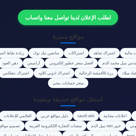
لطلب الإعلان لدينا تواصل معنا واتساب
مواقع مميزة
 مالية
اشتراك شاهد
اشتراكات
متابعين تيك توك
زيادة نقاط الس
ندس نبيل محمد الدم
أفضل متجر عطور إلكتروني
أراميس
دهن العود
اد ميلاد
رزة للأقمشة الرجالية
اشتراك ادوبي كلاود
اشتراك نتفلكس
متجر حسابات ببجي
استقل مواقع صديقة ومفيدة
اعلانات مجانية
saudi ads
دليل مواقع عربي
العالمي للإعلانات
وني
خبير seo نبيل الدم
منصات التجارة الإلكترونية العربية
تصميم مواقع
best
خدمات تصميم المواقع والمتاجر
منصة استقل للإعلانات وخدمات السي