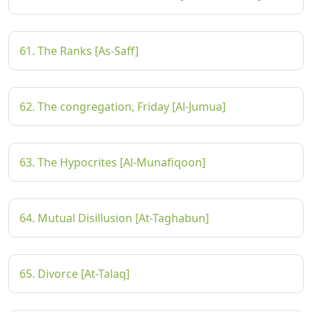
61. The Ranks [As-Saff]
62. The congregation, Friday [Al-Jumua]
63. The Hypocrites [Al-Munafiqoon]
64. Mutual Disillusion [At-Taghabun]
65. Divorce [At-Talaq]