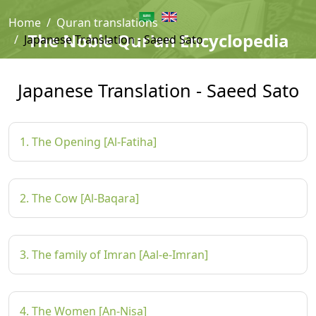
Home
Quran translations
The Noble Qur'an Encyclopedia
Japanese Translation - Saeed Sato
Japanese Translation - Saeed Sato
1. The Opening [Al-Fatiha]
2. The Cow [Al-Baqara]
3. The family of Imran [Aal-e-Imran]
4. The Women [An-Nisa]