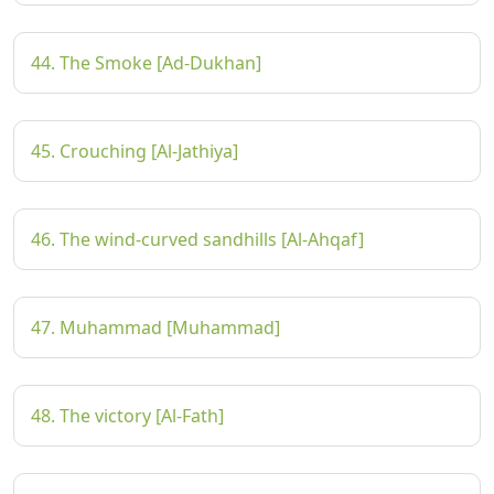
44. The Smoke [Ad-Dukhan]
45. Crouching [Al-Jathiya]
46. The wind-curved sandhills [Al-Ahqaf]
47. Muhammad [Muhammad]
48. The victory [Al-Fath]