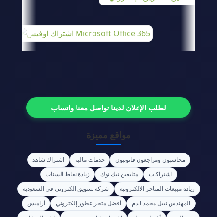
لطلب الإعلان لدينا تواصل معنا واتساب
مواقع مميزة
محاسبون ومراجعون قانونيون
خدمات مالية
اشتراك شاهد
اشتراكات
متابعين تيك توك
زيادة نقاط السناب
زيادة مبيعات المتاجر الالكترونية
شركة تسويق الكتروني في السعودية
المهندس نبيل محمد الدم
أفضل متجر عطور إلكتروني
أراميس