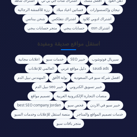
دهن العود
أفضل مسك
اشتراك شات جي بي تي
اشتراك شاهد
تيجان وإكسسوارات
فساتين اعياد ميلاد
رزة للأقمشة الرجالية
اشتراك ادوبي كلاود
اشتراك نتفلكس
شحن بينانس
اشتراك osn
حسابات ببجي
متجر حسابات ببجي
استقل مواقع صديقة ومفيدة
سيريال فوتوشوب
خبير SEO
خدمات سيو
اعلانات مجانية
العالمي للإعلانات
دليل مواقع عربي
saudi ads
افضل شركة سيو في السعودية
بوابة الأفق
المهندس نبيل الدم
خبير تسويق الكتروني
خبير seo نبيل الدم
منصات التجارة الإلكترونية العربية
تصميم مواقع
best SEO company Jordan
فحص سيو
خبير سيو في الاردن
خدمات تصميم المواقع والمتاجر
منصة استقل للإعلانات وخدمات السيو
متجر باقات سيو