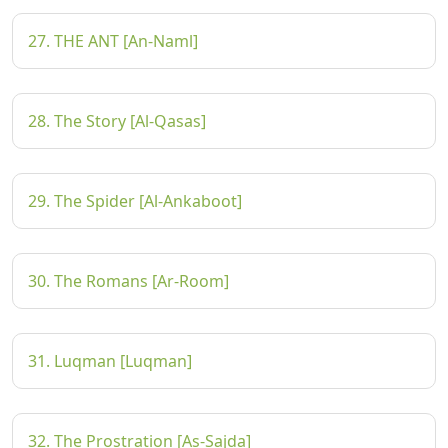
27. THE ANT [An-Naml]
28. The Story [Al-Qasas]
29. The Spider [Al-Ankaboot]
30. The Romans [Ar-Room]
31. Luqman [Luqman]
32. The Prostration [As-Sajda]