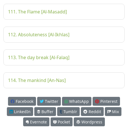
111. The Flame [Al-Masadd]
112. Absoluteness [Al-Ikhlas]
113. The day break [Al-Falaq]
114. The mankind [An-Nas]
Facebook
Twitter
WhatsApp
Pinterest
LinkedIn
Buffer
Tumblr
Reddit
Mix
Evernote
Pocket
Wordpress