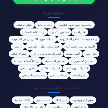
مواقع مميزة
محاسبون ومراجعون قانونيون
خدمات مالية
اشتراك شاهد
اشتراكات
متابعين تيك توك
زيادة نقاط السناب
زيادة مبيعات المتاجر الالكترونية
شركة تسويق الكتروني في السعودية
المهندس نبيل محمد الدم
أفضل متجر عطور إلكتروني
أراميس
دهن العود
أفضل مسك
اشتراك شات جي بي تي
اشتراك شاهد
تيجان وإكسسوارات
فساتين اعياد ميلاد
رزة للأقمشة الرجالية
اشتراك ادوبي كلاود
اشتراك نتفلكس
شحن بينانس
اشتراك osn
حسابات ببجي
متجر حسابات ببجي
استقل مواقع صديقة ومفيدة
سيريال فوتوشوب
خبير SEO
خدمات سيو
اعلانات مجانية
saudi ads
دليل مواقع عربي
العالمي للإعلانات