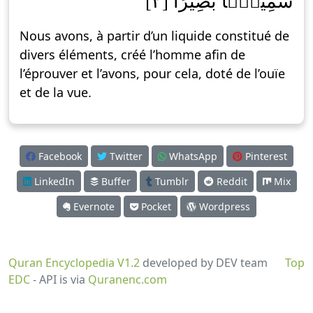
سَمِيعَۢا بَصِيرًا [٢]
Nous avons, à partir d’un liquide constitué de
divers éléments, créé l’homme afin de
l’éprouver et l’avons, pour cela, doté de l’ouïe
et de la vue.
Facebook
Twitter
WhatsApp
Pinterest
LinkedIn
Buffer
Tumblr
Reddit
Mix
Evernote
Pocket
Wordpress
Quran Encyclopedia V1.2
developed by DEV team
Top
EDC
- API is via
Quranenc.com