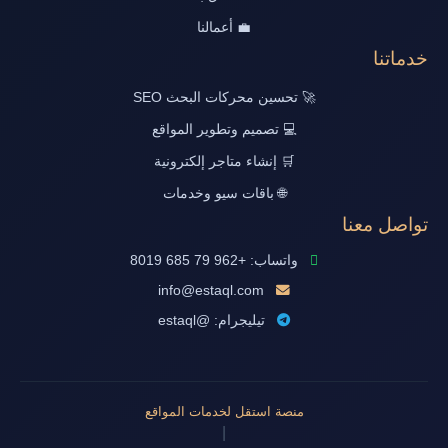
💼 أعمالنا
خدماتنا
🚀 تحسين محركات البحث SEO
💻 تصميم وتطوير المواقع
🛒 إنشاء متاجر إلكترونية
🌐 باقات سيو وخدمات
تواصل معنا
واتساب: +962 79 685 8019
info@estaql.com
تيليجرام: @estaql
منصة استقل لخدمات المواقع
|