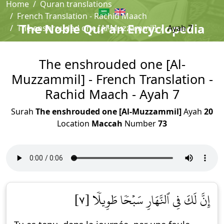
Home
Quran translations
French Translation - Rachid Maach
The Noble Qur'an Encyclopedia
The enshrouded one [Al-Muzzammil]
Ayah 7
The enshrouded one [Al-
Muzzammil] - French Translation -
Rachid Maach - Ayah 7
Surah
The enshrouded one [Al-Muzzammil]
Ayah
20
Location
Maccah
Number
73
إِنَّ لَكَ فِي ٱلنَّهَارِ سَبۡحٗا طَوِيلٗا [٧]