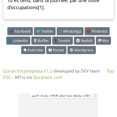
Tu es tenu, dans la journée, par une foule
d’occupations[1].
Facebook
Twitter
WhatsApp
Pinterest
LinkedIn
Buffer
Tumblr
Reddit
Mix
Evernote
Pocket
Wordpress
Quran Encyclopedia V1.2
developed by DEV team
Top
EDC
- API is via
Quranenc.com
إعلانات بواسطة منصة استقل للإعلانات وخدمات السيو
i