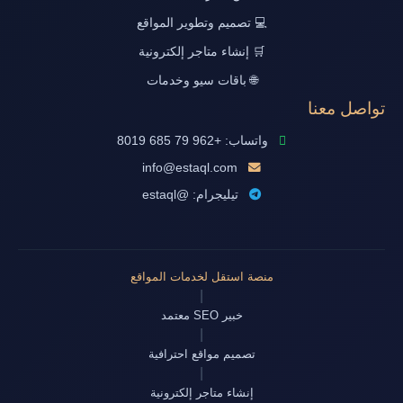
💻 تصميم وتطوير المواقع
🛒 إنشاء متاجر إلكترونية
🌐 باقات سيو وخدمات
تواصل معنا
واتساب: +962 79 685 8019
info@estaql.com
تيليجرام: @estaql
منصة استقل لخدمات المواقع
|
خبير SEO معتمد
|
تصميم مواقع احترافية
|
إنشاء متاجر إلكترونية