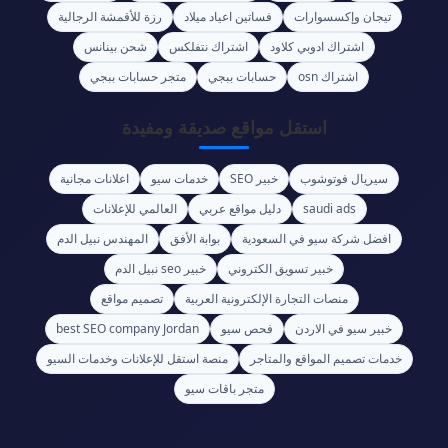
تيجان وإكسسوارات
فساتين اعياد ميلاد
رزة للأقمشة الرجالية
اشتراك ادوبي كلاود
اشتراك نتفلكس
شحن بينانس
اشتراك osn
حسابات ببجي
متجر حسابات ببجي
استقل مواقع صديقة ومفيدة
سيريال فوتوشوب
خبير SEO
خدمات سيو
اعلانات مجانية
saudi ads
دليل مواقع عربي
العالمي للإعلانات
افضل شركة سيو في السعودية
بوابة الأفق
المهندس نبيل الدم
خبير تسويق الكتروني
خبير seo نبيل الدم
منصات التجارة الإلكترونية العربية
تصميم مواقع
خبير سيو في الاردن
فحص سيو
best SEO company Jordan
خدمات تصميم المواقع والمتاجر
منصة استقل للإعلانات وخدمات السيو
متجر باقات سيو