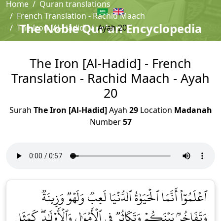
Home
Quran translations
French Translation - Rachid Maach
The Noble Qur'an Encyclopedia
The Iron [Al-Hadid]
Ayah 20
The Iron [Al-Hadid] - French
Translation - Rachid Maach - Ayah
20
Surah
The Iron [Al-Hadid]
Ayah
29
Location
Madanah
Number
57
ٱعۡلَمُوٓاْ أَنَّمَا ٱلۡحَيَوٰةُ ٱلدُّنۡيَا لَعِبٞ وَلَهۡوٞ وَزِينَةٞ
وَتَفَاخُرُۢ بَيۡنَكُمۡ وَتَكَاثُرٞ فِي ٱلۡأَمۡوَٰلِ وَٱلۡأَوۡلَٰدِۖ كَمَثَلِ