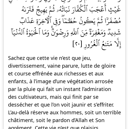
غَيۡثٍ أَعۡجَبَ ٱلۡكُفَّارَ نَبَاتُهُۥ ثُمَّ يَهِيجُ فَتَرَىٰهُ
مُصۡفَرّٗا ثُمَّ يَكُونُ حُطَٰمٗاۖ وَفِي ٱلۡأٓخِرَةِ عَذَابٞ
شَدِيدٞ وَمَغۡفِرَةٞ مِّنَ ٱللَّهِ وَرِضۡوَٰنٞۚ وَمَا ٱلۡحَيَوٰةُ ٱلدُّنۡيَآ
إِلَّا مَتَٰعُ ٱلۡغُرُورِ [٢٠]
Sachez que cette vie n’est que jeu,
divertissement, vaine parure, lutte de gloire
et course effrénée aux richesses et aux
enfants, à l’image d’une végétation arrosée
par la pluie qui fait un instant l’admiration
des cultivateurs, mais qui finit par se
dessécher et que l’on voit jaunir et s’effriter.
L’au-delà réserve aux hommes, soit un terrible
châtiment, soit le pardon d’Allah et Son
agrément. Cette vie n’est que plaisirs