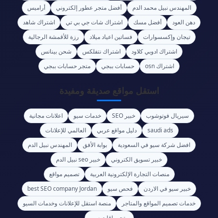
المهندس نبيل محمد الدم
أفضل متجر عطور إلكتروني
أراميس
دهن العود
أفضل مسك
اشتراك شات جي بي تي
اشتراك شاهد
تيجان وإكسسوارات
فساتين اعياد ميلاد
رزة للأقمشة الرجالية
اشتراك ادوبي كلاود
اشتراك نتفلكس
شحن بينانس
اشتراك osn
حسابات ببجي
متجر حسابات ببجي
استقل مواقع صديقة ومفيدة
سيريال فوتوشوب
خبير SEO
خدمات سيو
اعلانات مجانية
saudi ads
دليل مواقع عربي
العالمي للإعلانات
افضل شركة سيو في السعودية
بوابة الأفق
المهندس نبيل الدم
خبير تسويق الكتروني
خبير seo نبيل الدم
منصات التجارة الإلكترونية العربية
تصميم مواقع
خبير سيو في الاردن
فحص سيو
best SEO company Jordan
خدمات تصميم المواقع والمتاجر
منصة استقل للإعلانات وخدمات السيو
متجر باقات سيو