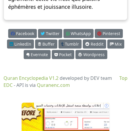
éphémères et jouissance illusoire.
Facebook
Twitter
WhatsApp
Pinterest
LinkedIn
Buffer
Tumblr
Reddit
Mix
Evernote
Pocket
Wordpress
Quran Encyclopedia V1.2
developed by DEV team
Top
EDC
- API is via
Quranenc.com
إعلانات بواسطة منصة استقل للإعلانات وخدمات السيو
i