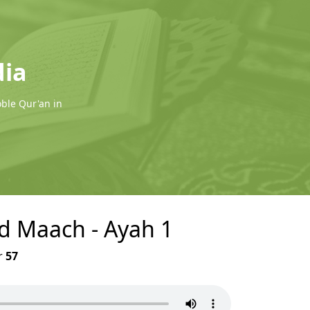
dia
oble Qur'an in
id Maach - Ayah 1
r
57