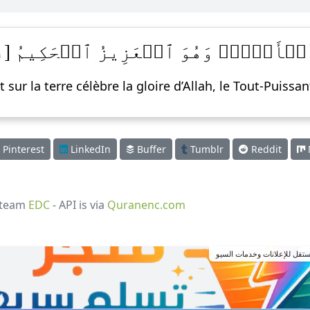
تِ وَٱلۡأَرۡضِۖ وَهُوَ ٱلۡعَزِيزُ ٱلۡحَكِيمُ [١]
 sur la terre célèbre la gloire d’Allah, le Tout-Puissan
Pinterest
LinkedIn
Buffer
Tumblr
Reddit
 team
EDC
- API is via
Quranenc.com
تقل للإعلانات وخدمات السيو