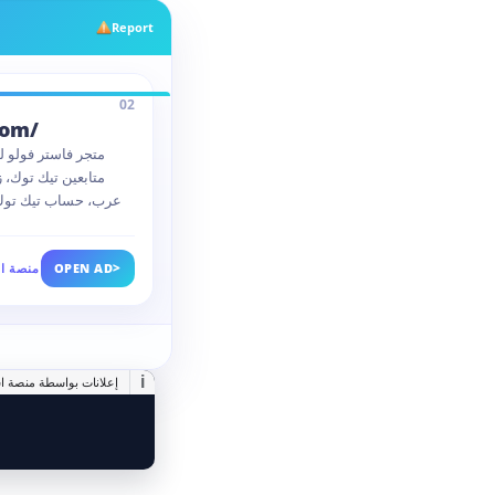
Report
02
com/
متجر فاستر فولو لد
متابعين تيك توك، 
عرب، حساب تيك توك 
>
OPEN AD
منصة اس
i
إعلانات بواسطة منصة اس