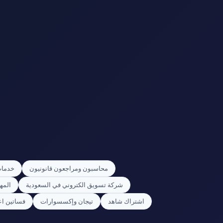
محاسبون ومراجعون قانونيون
خدمات
شركة تسويق الكتروني في السعودية
المه
اشتراك شاهد
تيجان وإكسسوارات
فساتين اعي