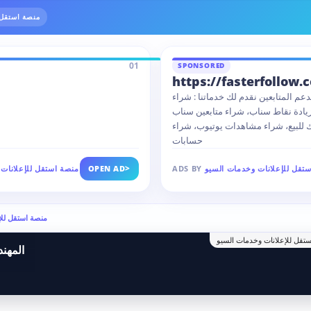
منصة استقل 
01
SPONSORED
https://fasterfollow.
عم المتابعين نقدم لك خدماتنا : شراء
زيادة نقاط سناب، شراء متابعين سناب
للبيع، شراء مشاهدات يوتيوب، شراء
حسابات
>
تقل للإعلانات وخدمات السيو
ADS BY
OPEN AD
منصة استقل للإعلانات
Ads by منصة استقل
تقل للإعلانات وخدمات السيو
المهن