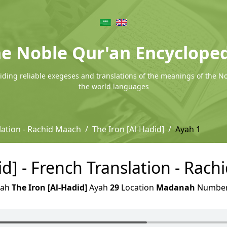
e Noble Qur'an Encyclope
ding reliable exegeses and translations of the meanings of the N
the world languages
lation - Rachid Maach
The Iron [Al-Hadid]
Ayah 1
id] - French Translation - Rach
rah
The Iron [Al-Hadid]
Ayah
29
Location
Madanah
Numbe