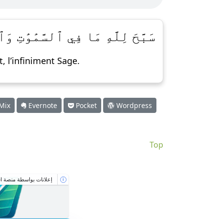
سَبَّحَ لِلَّهِ مَا فِي ٱلسَّمَٰوَٰ
t, l’infiniment Sage.
Mix
Evernote
Pocket
Wordpress
Top
إعلانات بواسطة منصة اس
i