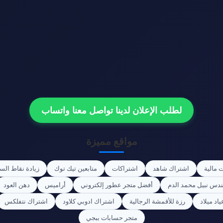
لطلب الإعلان لدينا تواصل معنا واتساب
مواقع مميزة
 مالية
اشتراك شاهد
اشتراكات
متابعين تيك توك
زيادة نقاط الس
ندس نبيل محمد الدم
أفضل متجر عطور إلكتروني
أراميس
دهن العود
اد ميلاد
رزة للأقمشة الرجالية
اشتراك ادوبي كلاود
اشتراك نتفلكس
متجر حسابات ببجي