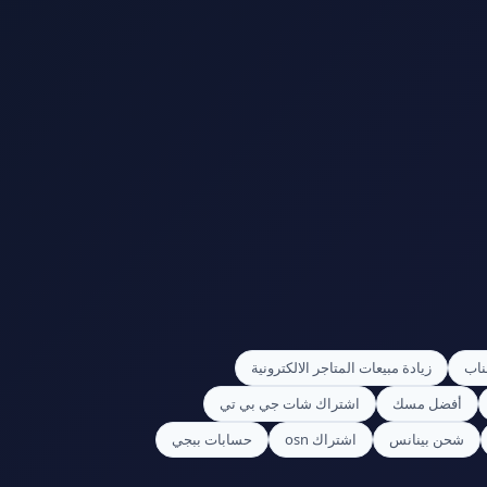
ناب
زيادة مبيعات المتاجر الالكترونية
أفضل مسك
اشتراك شات جي بي تي
شحن بينانس
اشتراك osn
حسابات ببجي