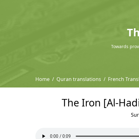
Th
Towards provi
Home
Quran translations
French Trans
The Iron [Al-Had
Su