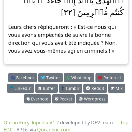
ٱلۡهُدَىٰ بَعۡدَ إِذۡ جَآءَكُمۖ بَلۡ
كُنتُم مُّجۡرِمِينَ [٣٢]
Leurs chefs répliqueront : « Est-ce nous qui
vous avons empêchés de suivre la bonne
direction qui vous avait été indiquée ? Non,
vous avez vous-mêmes agi en criminels ! »
Facebook
Twitter
WhatsApp
Pinterest
LinkedIn
Buffer
Tumblr
Reddit
Mix
Evernote
Pocket
Wordpress
Quran Encyclopedia V1.2
developed by DEV team
Top
EDC
- API is via
Quranenc.com