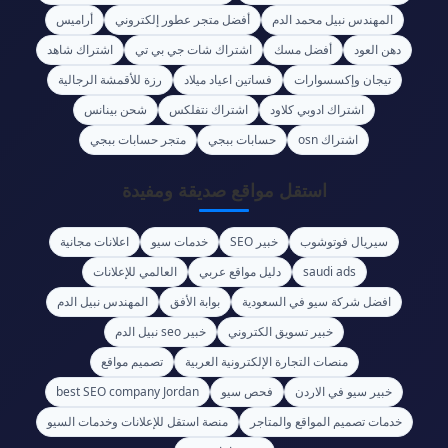
المهندس نبيل محمد الدم
أفضل متجر عطور إلكتروني
أراميس
دهن العود
أفضل مسك
اشتراك شات جي بي تي
اشتراك شاهد
تيجان وإكسسوارات
فساتين اعياد ميلاد
رزة للأقمشة الرجالية
اشتراك ادوبي كلاود
اشتراك نتفلكس
شحن بينانس
اشتراك osn
حسابات ببجي
متجر حسابات ببجي
استقل مواقع صديقة ومفيدة
سيريال فوتوشوب
خبير SEO
خدمات سيو
اعلانات مجانية
saudi ads
دليل مواقع عربي
العالمي للإعلانات
افضل شركة سيو في السعودية
بوابة الأفق
المهندس نبيل الدم
خبير تسويق الكتروني
خبير seo نبيل الدم
منصات التجارة الإلكترونية العربية
تصميم مواقع
خبير سيو في الاردن
فحص سيو
best SEO company Jordan
خدمات تصميم المواقع والمتاجر
منصة استقل للإعلانات وخدمات السيو