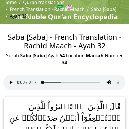
Home
Quran translations
French Translation - Rachid Maach
Saba [Saba]
The Noble Qur'an Encyclopedia
Ayah 32
Saba [Saba] - French Translation -
Rachid Maach - Ayah 32
Surah
Saba [Saba]
Ayah
54
Location
Maccah
Number
34
قَالَ ٱلَّذِينَ ٱسۡتَكۡبَرُواْ لِلَّذِينَ
ٱسۡتُضۡعِفُوٓاْ أَنَحۡنُ صَدَدۡنَٰكُمۡ عَنِ