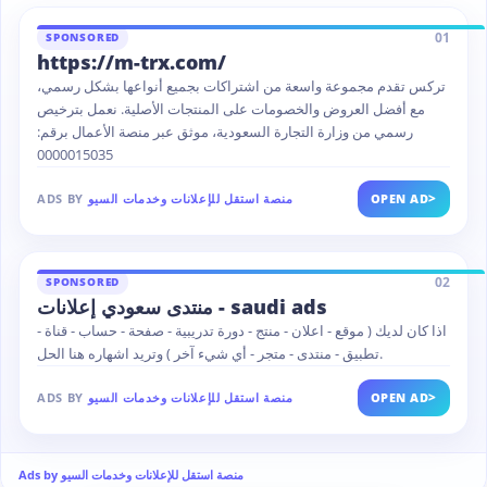
01
SPONSORED
https://m-trx.com/
تركس تقدم مجموعة واسعة من اشتراكات بجميع أنواعها بشكل رسمي،
مع أفضل العروض والخصومات على المنتجات الأصلية. نعمل بترخيص
رسمي من وزارة التجارة السعودية، موثق عبر منصة الأعمال برقم:
0000015035
>
OPEN AD
منصة استقل للإعلانات وخدمات السيو
ADS BY
02
SPONSORED
منتدى سعودي إعلانات - saudi ads
اذا كان لديك ( موقع - اعلان - منتج - دورة تدريبية - صفحة - حساب - قناة -
تطبيق - منتدى - متجر - أي شيء آخر ) وتريد اشهاره هنا الحل.
>
OPEN AD
منصة استقل للإعلانات وخدمات السيو
ADS BY
Ads by منصة استقل للإعلانات وخدمات السيو