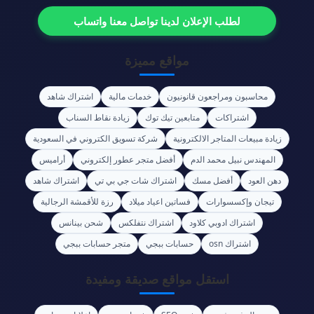
لطلب الإعلان لدينا تواصل معنا واتساب
مواقع مميزة
محاسبون ومراجعون قانونيون
خدمات مالية
اشتراك شاهد
اشتراكات
متابعين تيك توك
زيادة نقاط السناب
زيادة مبيعات المتاجر الالكترونية
شركة تسويق الكتروني في السعودية
المهندس نبيل محمد الدم
أفضل متجر عطور إلكتروني
أراميس
دهن العود
أفضل مسك
اشتراك شات جي بي تي
اشتراك شاهد
تيجان وإكسسوارات
فساتين اعياد ميلاد
رزة للأقمشة الرجالية
اشتراك ادوبي كلاود
اشتراك نتفلكس
شحن بينانس
اشتراك osn
حسابات ببجي
متجر حسابات ببجي
استقل مواقع صديقة ومفيدة