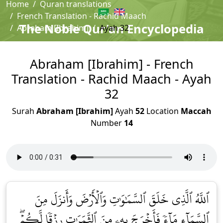
Home
Quran translations
French Translation - Rachid Maach
The Noble Qur'an Encyclopedia
Abraham [Ibrahim]
Ayah 32
Abraham [Ibrahim] - French
Translation - Rachid Maach - Ayah
32
Surah
Abraham [Ibrahim]
Ayah
52
Location
Maccah
Number
14
ٱللَّهُ ٱلَّذِي خَلَقَ ٱلسَّمَٰوَٰتِ وَٱلۡأَرۡضَ وَأَنزَلَ مِنَ
ٱلسَّمَآءِ مَآءٗ فَأَخۡرَجَ بِهِۦ مِنَ ٱلثَّمَرَٰتِ رِزۡقٗا لَّكُمۡۖ