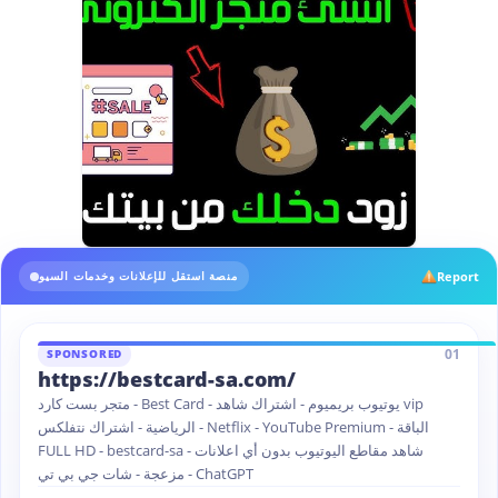
Report
منصة استقل للإعلانات وخدمات السيو
01
SPONSORED
https://bestcard-sa.com/
متجر بست كارد - Best Card - يوتيوب بريميوم - اشتراك شاهد vip
الرياضية - اشتراك نتفلكس - Netflix - YouTube Premium - الباقة
FULL HD - bestcard-sa - شاهد مقاطع اليوتيوب بدون أي اعلانات
مزعجة - شات جي بي تي - ChatGPT