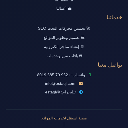
💼 أعمالنا
خدماتنا
🚀 تحسين محركات البحث SEO
💻 تصميم وتطوير المواقع
🛒 إنشاء متاجر إلكترونية
🌐 باقات سيو وخدمات
تواصل معنا
واتساب: +962 79 685 8019
info@estaql.com
تيليجرام: @estaql
منصة استقل لخدمات المواقع
|