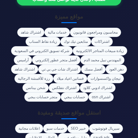
مواقع مميزة
محاسبون ومراجعون قانونيون
خدمات مالية
اشتراك شاهد
اشتراكات
متابعين تيك توك
زيادة نقاط السناب
زيادة مبيعات المتاجر الالكترونية
شركة تسويق الكتروني في السعودية
المهندس نبيل محمد الدم
أفضل متجر عطور إلكتروني
أراميس
دهن العود
أفضل مسك
اشتراك شات جي بي تي
اشتراك شاهد
تيجان وإكسسوارات
فساتين اعياد ميلاد
رزة للأقمشة الرجالية
اشتراك ادوبي كلاود
اشتراك نتفلكس
شحن بينانس
اشتراك osn
حسابات ببجي
متجر حسابات ببجي
استقل مواقع صديقة ومفيدة
سيريال فوتوشوب
خبير SEO
خدمات سيو
اعلانات مجانية
saudi ads
دليل مواقع عربي
العالمي للإعلانات