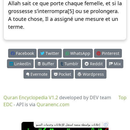
Allah sait ce que porte chaque femelle, et si la
grossesse s’interrompra[5] ou se prolongera.
A toute chose, Il a assigné une mesure et un
terme.
Facebook
Twitter
WhatsApp
Pinterest
LinkedIn
Buffer
Tumblr
Reddit
Mix
Evernote
Pocket
Wordpress
Quran Encyclopedia V1.2
developed by DEV team
Top
EDC
- API is via
Quranenc.com
إعلانات بواسطة منصة استقل للإعلانات وخدمات السيو
i