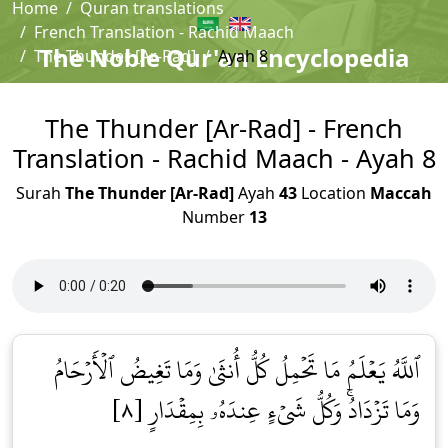
Home
Quran translations
French Translation - Rachid Maach
The Noble Qur'an Encyclopedia
The Thunder [Ar-Rad]
Ayah 8
The Thunder [Ar-Rad] - French
Translation - Rachid Maach - Ayah 8
Surah
The Thunder [Ar-Rad]
Ayah
43
Location
Maccah
Number
13
ٱللَّهُ يَعۡلَمُ مَا تَحۡمِلُ كُلُّ أُنثَىٰ وَمَا تَغِيضُ ٱلۡأَرۡحَامُ
وَمَا تَزۡدَادُۚ وَكُلُّ شَيۡءٍ عِندَهُۥ بِمِقۡدَارٍ [٨]