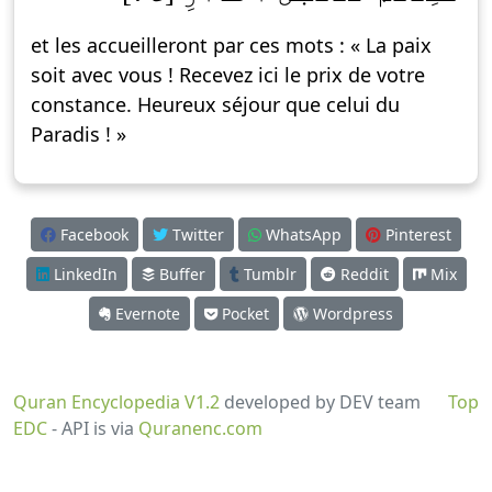
et les accueilleront par ces mots : « La paix
soit avec vous ! Recevez ici le prix de votre
constance. Heureux séjour que celui du
Paradis ! »
Facebook
Twitter
WhatsApp
Pinterest
LinkedIn
Buffer
Tumblr
Reddit
Mix
Evernote
Pocket
Wordpress
Quran Encyclopedia V1.2
developed by DEV team
Top
EDC
- API is via
Quranenc.com