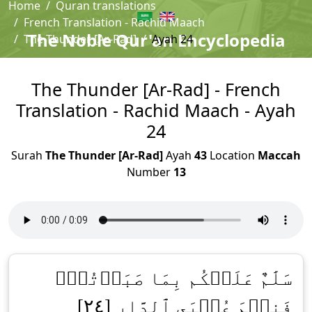
Home
Quran translations
French Translation - Rachid Maach
The Noble Qur'an Encyclopedia
The Thunder [Ar-Rad]
Ayah 24
The Thunder [Ar-Rad] - French
Translation - Rachid Maach - Ayah
24
Surah
The Thunder [Ar-Rad]
Ayah
43
Location
Maccah
Number
13
سَلَٰمٌ عَلَيۡكُم بِمَا صَبَرۡتُمۡۚ
فَنِعۡمَ عُقۡبَى ٱلدَّارِ [٢٤]