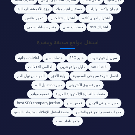
تيجان وإكسسوارات
فساتين اعياد ميلاد
رزة للأقمشة الرجالية
اشتراك ادوبي كلاود
اشتراك نتفلكس
شحن بينانس
اشتراك osn
حسابات ببجي
متجر حسابات ببجي
استقل مواقع صديقة ومفيدة
سيريال فوتوشوب
خبير SEO
خدمات سيو
اعلانات مجانية
saudi ads
دليل مواقع عربي
العالمي للإعلانات
افضل شركة سيو في السعودية
بوابة الأفق
المهندس نبيل الدم
خبير تسويق الكتروني
خبير seo نبيل الدم
منصات التجارة الإلكترونية العربية
تصميم مواقع
خبير سيو في الاردن
فحص سيو
best SEO company Jordan
خدمات تصميم المواقع والمتاجر
منصة استقل للإعلانات وخدمات السيو
متجر باقات سيو