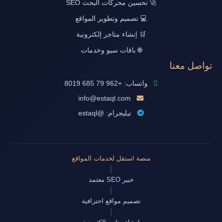
🚀 تحسين محركات البحث SEO
💻 تصميم وتطوير المواقع
🛒 إنشاء متاجر إلكترونية
🌐 باقات سيو وخدمات
تواصل معنا
واتساب: +962 79 685 8019
info@estaql.com
تيليجرام: @estaql
منصة استقل لخدمات المواقع
|
خبير SEO معتمد
|
تصميم مواقع احترافية
|