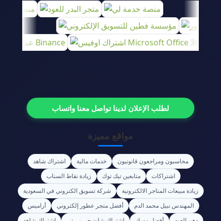
لطلب الإعلان لدينا تواصل معنا واتساب
مواقع مميزة
محاسبون ومراجعون قانونيون
خدمات مالية
اشتراك شاهد
اشتراكات
متابعين تيك توك
زيادة نقاط السناب
زيادة مبيعات المتاجر الالكترونية
شركة تسويق الكتروني في السعودية
المهندس نبيل محمد الدم
أفضل متجر عطور إلكتروني
أراميس
دهن العود
أفضل مسك
اشتراك شات جي بي تي
اشتراك شاهد