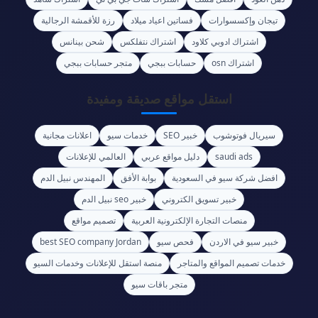
تيجان وإكسسوارات
فساتين اعياد ميلاد
رزة للأقمشة الرجالية
اشتراك ادوبي كلاود
اشتراك نتفلكس
شحن بينانس
اشتراك osn
حسابات ببجي
متجر حسابات ببجي
استقل مواقع صديقة ومفيدة
سيريال فوتوشوب
خبير SEO
خدمات سيو
اعلانات مجانية
saudi ads
دليل مواقع عربي
العالمي للإعلانات
افضل شركة سيو في السعودية
بوابة الأفق
المهندس نبيل الدم
خبير تسويق الكتروني
خبير seo نبيل الدم
منصات التجارة الإلكترونية العربية
تصميم مواقع
خبير سيو في الاردن
فحص سيو
best SEO company Jordan
خدمات تصميم المواقع والمتاجر
منصة استقل للإعلانات وخدمات السيو
متجر باقات سيو