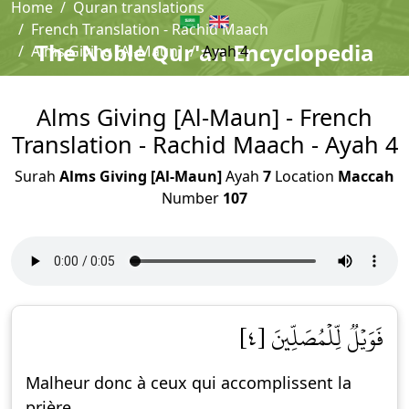
Home
Quran translations
French Translation - Rachid Maach
The Noble Qur'an Encyclopedia
Alms Giving [Al-Maun]
Ayah 4
Alms Giving [Al-Maun] - French
Translation - Rachid Maach - Ayah 4
Surah
Alms Giving [Al-Maun]
Ayah
7
Location
Maccah
Number
107
فَوَيۡلٞ لِّلۡمُصَلِّينَ [٤]
Malheur donc à ceux qui accomplissent la
prière