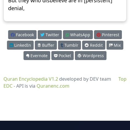
But they who disbelieve are in [persistent]
denial,
Facebook
Twitter
WhatsApp
Pinterest
LinkedIn
Buffer
Tumblr
Reddit
Mix
Evernote
Pocket
Wordpress
Quran Encyclopedia V1.2
developed by DEV team
Top
EDC
- API is via
Quranenc.com