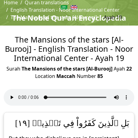
Home
Quran translations
English Translation - Noor International Center
The Noble Qur'an Encyclopedia
The Mansions of the stars [Al-Burooj]
Ayah 19
The Mansions of the stars [Al-
Burooj] - English Translation - Noor
International Center - Ayah 19
Surah
The Mansions of the stars [Al-Burooj]
Ayah
22
Location
Maccah
Number
85
بَلِ ٱلَّذِينَ كَفَرُواْ فِي تَكۡذِيبٖ [١٩]