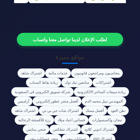
لطلب الإعلان لدينا تواصل معنا واتساب
مواقع مميزة
محاسبون ومراجعون قانونيون
خدمات مالية
اشتراك شاهد
اشتراكات
متابعين تيك توك
زيادة نقاط السناب
زيادة مبيعات المتاجر الالكترونية
شركة تسويق الكتروني في السعودية
المهندس نبيل محمد الدم
أفضل متجر عطور إلكتروني
أراميس
دهن العود
أفضل مسك
اشتراك شات جي بي تي
اشتراك شاهد
تيجان وإكسسوارات
فساتين اعياد ميلاد
رزة للأقمشة الرجالية
اشتراك ادوبي كلاود
اشتراك نتفلكس
شحن بينانس
اشتراك osn
حسابات ببجي
متجر حسابات ببجي