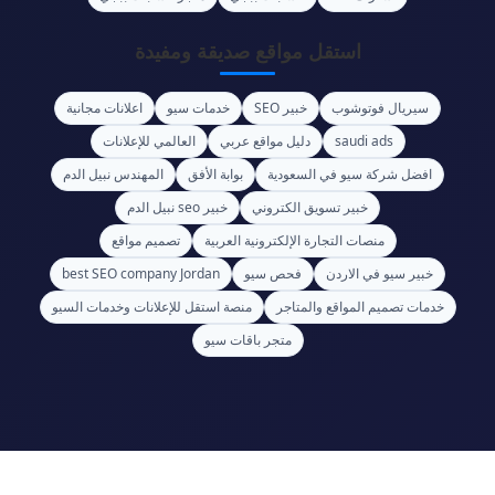
استقل مواقع صديقة ومفيدة
سيريال فوتوشوب
خبير SEO
خدمات سيو
اعلانات مجانية
saudi ads
دليل مواقع عربي
العالمي للإعلانات
افضل شركة سيو في السعودية
بوابة الأفق
المهندس نبيل الدم
خبير تسويق الكتروني
خبير seo نبيل الدم
منصات التجارة الإلكترونية العربية
تصميم مواقع
خبير سيو في الاردن
فحص سيو
best SEO company Jordan
خدمات تصميم المواقع والمتاجر
منصة استقل للإعلانات وخدمات السيو
متجر باقات سيو