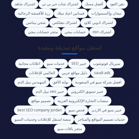
دهن العود
أفضل مسك
اشتراك شات جي بي تي
اشتراك شاهد
تيجان وإكسسوارات
فساتين اعياد ميلاد
رزة للأقمشة الرجالية
اشتراك ادوبي كلاود
اشتراك نتفلكس
شحن بينانس
اشتراك osn
حسابات ببجي
متجر حسابات ببجي
استقل مواقع صديقة ومفيدة
سيريال فوتوشوب
خبير SEO
خدمات سيو
اعلانات مجانية
saudi ads
دليل مواقع عربي
العالمي للإعلانات
افضل شركة سيو في السعودية
بوابة الأفق
المهندس نبيل الدم
خبير تسويق الكتروني
خبير seo نبيل الدم
منصات التجارة الإلكترونية العربية
تصميم مواقع
خبير سيو في الاردن
فحص سيو
best SEO company Jordan
خدمات تصميم المواقع والمتاجر
منصة استقل للإعلانات وخدمات السيو
متجر باقات سيو