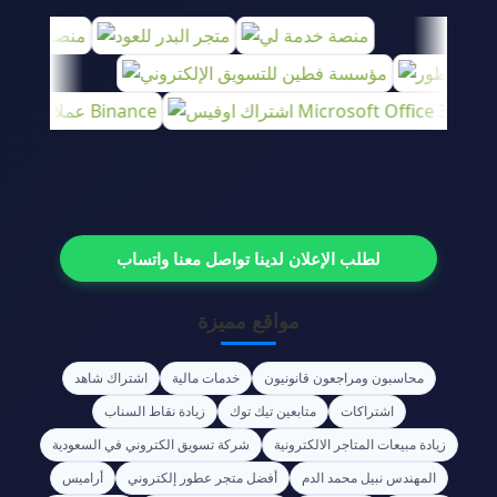
لطلب الإعلان لدينا تواصل معنا واتساب
مواقع مميزة
محاسبون ومراجعون قانونيون
خدمات مالية
اشتراك شاهد
اشتراكات
متابعين تيك توك
زيادة نقاط السناب
زيادة مبيعات المتاجر الالكترونية
شركة تسويق الكتروني في السعودية
المهندس نبيل محمد الدم
أفضل متجر عطور إلكتروني
أراميس