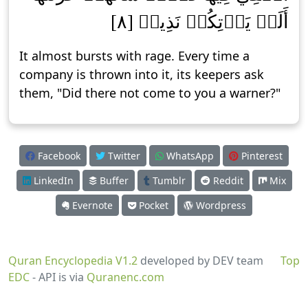
أَلَمۡ يَأۡتِكُمۡ نَذِيرٞ [٨]
It almost bursts with rage. Every time a
company is thrown into it, its keepers ask
them, "Did there not come to you a warner?"
Facebook
Twitter
WhatsApp
Pinterest
LinkedIn
Buffer
Tumblr
Reddit
Mix
Evernote
Pocket
Wordpress
Quran Encyclopedia V1.2
developed by DEV team
Top
EDC
- API is via
Quranenc.com