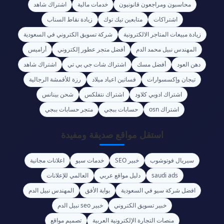
محاسبون ومراجعون قانونيون
خدمات مالية
اشتراك شاهد
اشتراكات
متابعين تيك توك
زيادة نقاط السناب
زيادة مبيعات المتاجر الالكترونية
شركة تسويق الكتروني في السعودية
المهندس نبيل محمد الدم
أفضل متجر عطور إلكتروني
أراميس
دهن العود
أفضل مسك
اشتراك شات جي بي تي
اشتراك شاهد
تيجان وإكسسوارات
فساتين اعياد ميلاد
رزة للأقمشة الرجالية
اشتراك ادوبي كلاود
اشتراك نتفلكس
شحن بينانس
اشتراك osn
حسابات ببجي
متجر حسابات ببجي
استقل مواقع صديقة ومفيدة
سيريال فوتوشوب
خبير SEO
خدمات سيو
اعلانات مجانية
saudi ads
دليل مواقع عربي
العالمي للإعلانات
افضل شركة سيو في السعودية
بوابة الأفق
المهندس نبيل الدم
خبير تسويق الكتروني
خبير seo نبيل الدم
منصات التجارة الإلكترونية العربية
تصميم مواقع