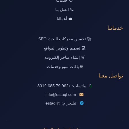
📋 خدماتنا
📞 اتصل بنا
💼 أعمالنا
خدماتنا
🚀 تحسين محركات البحث SEO
💻 تصميم وتطوير المواقع
🛒 إنشاء متاجر إلكترونية
🌐 باقات سيو وخدمات
تواصل معنا
واتساب: +962 79 685 8019
info@estaql.com
تيليجرام: @estaql