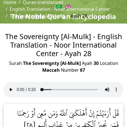
Home
Quran translations
English Translation - Noor International Center
The Noble Qur'an Encyclopedia
The Sovereignty [Al-Mulk]
Ayah 28
The Sovereignty [Al-Mulk] - English
Translation - Noor International
Center - Ayah 28
Surah
The Sovereignty [Al-Mulk]
Ayah
30
Location
Maccah
Number
67
قُلۡ أَرَءَيۡتُمۡ إِنۡ أَهۡلَكَنِيَ ٱللَّهُ وَمَن مَّعِيَ أَوۡ رَحِمَنَا
فَمَن يُجِيرُ ٱلۡكَٰفِرِينَ مِنۡ عَذَابٍ أَلِيمٖ [٢٨]