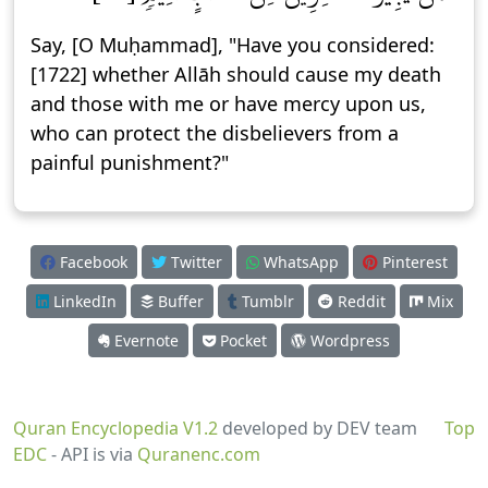
Say, [O Muḥammad], "Have you considered:
[1722] whether Allāh should cause my death
and those with me or have mercy upon us,
who can protect the disbelievers from a
painful punishment?"
Facebook
Twitter
WhatsApp
Pinterest
LinkedIn
Buffer
Tumblr
Reddit
Mix
Evernote
Pocket
Wordpress
Quran Encyclopedia V1.2
developed by DEV team
Top
EDC
- API is via
Quranenc.com