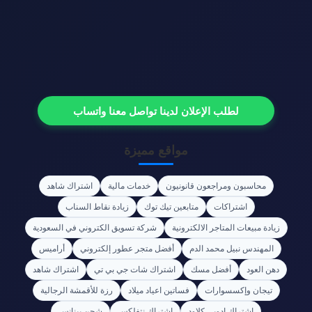
لطلب الإعلان لدينا تواصل معنا واتساب
مواقع مميزة
محاسبون ومراجعون قانونيون
خدمات مالية
اشتراك شاهد
اشتراكات
متابعين تيك توك
زيادة نقاط السناب
زيادة مبيعات المتاجر الالكترونية
شركة تسويق الكتروني في السعودية
المهندس نبيل محمد الدم
أفضل متجر عطور إلكتروني
أراميس
دهن العود
أفضل مسك
اشتراك شات جي بي تي
اشتراك شاهد
تيجان وإكسسوارات
فساتين اعياد ميلاد
رزة للأقمشة الرجالية
اشتراك ادوبي كلاود
اشتراك نتفلكس
شحن بينانس