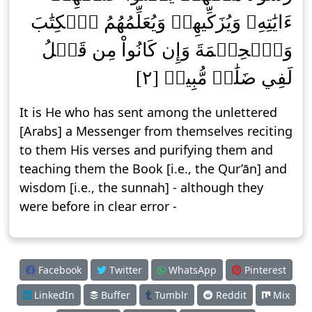
ءَايَٰتِهِۦ وَيُزَكِّيهِمۡ وَيُعَلِّمُهُمُ ٱلۡكِتَٰبَ
وَٱلۡحِكۡمَةَ وَإِن كَانُواْ مِن قَبۡلُ
لَفِي ضَلَٰلٖ مُّبِينٖ [٢]
It is He who has sent among the unlettered
[Arabs] a Messenger from themselves reciting
to them His verses and purifying them and
teaching them the Book [i.e., the Qur’ān] and
wisdom [i.e., the sunnah] - although they
were before in clear error -
Facebook
Twitter
WhatsApp
Pinterest
LinkedIn
Buffer
Tumblr
Reddit
Mix