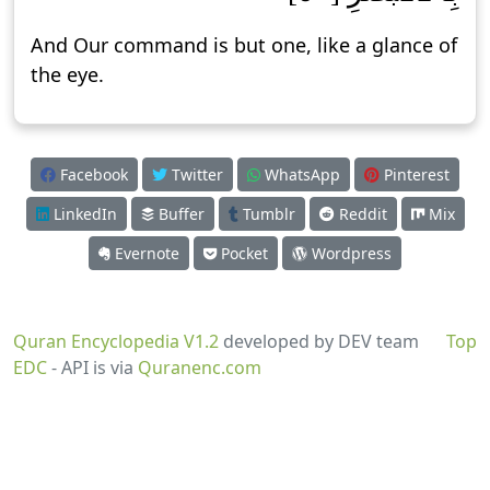
And Our command is but one, like a glance of
the eye.
Facebook
Twitter
WhatsApp
Pinterest
LinkedIn
Buffer
Tumblr
Reddit
Mix
Evernote
Pocket
Wordpress
Quran Encyclopedia V1.2
developed by DEV team
Top
EDC
- API is via
Quranenc.com