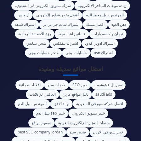
زيادة مبيعات المتاجر الالكترونية
شركة تسويق الكتروني في السعودية
المهندس نبيل محمد الدم
أفضل متجر عطور إلكتروني
أراميس
دهن العود
أفضل مسك
اشتراك شات جي بي تي
اشتراك شاهد
تيجان وإكسسوارات
فساتين اعياد ميلاد
رزة للأقمشة الرجالية
اشتراك ادوبي كلاود
اشتراك نتفلكس
شحن بينانس
اشتراك osn
حسابات ببجي
متجر حسابات ببجي
استقل مواقع صديقة ومفيدة
سيريال فوتوشوب
خبير SEO
خدمات سيو
اعلانات مجانية
saudi ads
دليل مواقع عربي
العالمي للإعلانات
افضل شركة سيو في السعودية
بوابة الأفق
المهندس نبيل الدم
خبير تسويق الكتروني
خبير seo نبيل الدم
منصات التجارة الإلكترونية العربية
تصميم مواقع
خبير سيو في الاردن
فحص سيو
best SEO company Jordan