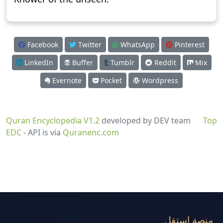
Facebook
Twitter
WhatsApp
Pinterest
LinkedIn
Buffer
Tumblr
Reddit
Mix
Evernote
Pocket
Wordpress
Quran Encyclopedia V1.2
developed by DEV team
Top
EDC
- API is via
Quranenc.com
منصة استقل