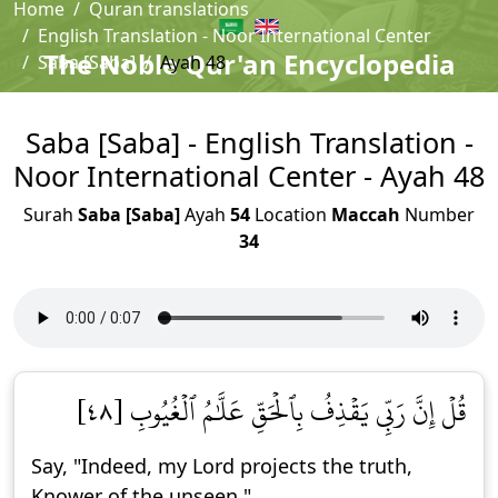
Home
Quran translations
English Translation - Noor International Center
The Noble Qur'an Encyclopedia
Saba [Saba]
Ayah 48
Saba [Saba] - English Translation -
Noor International Center - Ayah 48
Surah
Saba [Saba]
Ayah
54
Location
Maccah
Number
34
قُلۡ إِنَّ رَبِّي يَقۡذِفُ بِٱلۡحَقِّ عَلَّٰمُ ٱلۡغُيُوبِ [٤٨]
Say, "Indeed, my Lord projects the truth,
Knower of the unseen."