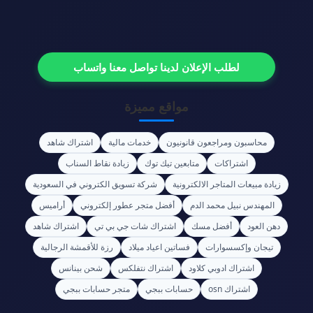
لطلب الإعلان لدينا تواصل معنا واتساب
مواقع مميزة
محاسبون ومراجعون قانونيون
خدمات مالية
اشتراك شاهد
اشتراكات
متابعين تيك توك
زيادة نقاط السناب
زيادة مبيعات المتاجر الالكترونية
شركة تسويق الكتروني في السعودية
المهندس نبيل محمد الدم
أفضل متجر عطور إلكتروني
أراميس
دهن العود
أفضل مسك
اشتراك شات جي بي تي
اشتراك شاهد
تيجان وإكسسوارات
فساتين اعياد ميلاد
رزة للأقمشة الرجالية
اشتراك ادوبي كلاود
اشتراك نتفلكس
شحن بينانس
اشتراك osn
حسابات ببجي
متجر حسابات ببجي