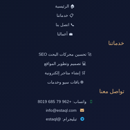
🏠 الرئيسية
📋 خدماتنا
📞 اتصل بنا
💼 أعمالنا
خدماتنا
🚀 تحسين محركات البحث SEO
💻 تصميم وتطوير المواقع
🛒 إنشاء متاجر إلكترونية
🌐 باقات سيو وخدمات
تواصل معنا
واتساب: +962 79 685 8019
info@estaql.com
تيليجرام: @estaql