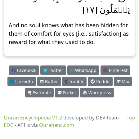
يَعۡمَلُونَ [١٧]
And no soul knows what has been hidden for
them of comfort for eyes [i.e., satisfaction] as
reward for what they used to do.
Facebook
Twitter
WhatsApp
Pinterest
LinkedIn
Buffer
Tumblr
Reddit
Mix
Evernote
Pocket
Wordpress
Quran Encyclopedia V1.2
developed by DEV team
Top
EDC
- API is via
Quranenc.com