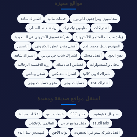
مواقع مميزة
محاسبون ومراجعون قانونيون
خدمات مالية
اشتراك شاهد
اشتراكات
متابعين تيك توك
زيادة نقاط السناب
زيادة مبيعات المتاجر الالكترونية
شركة تسويق الكتروني في السعودية
المهندس نبيل محمد الدم
أفضل متجر عطور إلكتروني
أراميس
دهن العود
أفضل مسك
اشتراك شات جي بي تي
اشتراك شاهد
تيجان وإكسسوارات
فساتين اعياد ميلاد
رزة للأقمشة الرجالية
اشتراك ادوبي كلاود
اشتراك نتفلكس
شحن بينانس
اشتراك osn
حسابات ببجي
متجر حسابات ببجي
استقل مواقع صديقة ومفيدة
سيريال فوتوشوب
خبير SEO
خدمات سيو
اعلانات مجانية
saudi ads
دليل مواقع عربي
العالمي للإعلانات
افضل شركة سيو في السعودية
بوابة الأفق
المهندس نبيل الدم