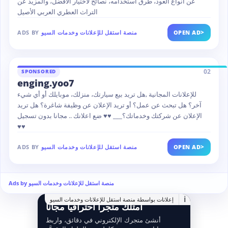
عن أنواع العود، طرق استخدامه، نصائح لاختيار الأفضل، والمزيد عن
التراث العطري العربي الأصيل
>
OPEN AD
منصة استقل للإعلانات وخدمات السيو
ADS BY
02
SPONSORED
enging.yoo7
للإعلانات المجانية ,هل تريد بيع سيارتك، منزلك، موبايلك أو أي شيء
آخر؟ هل تبحث عن عمل؟ أو تريد الإعلان عن وظيفة شاغرة؟ هل تريد
الإعلان عن شركتك وخدماتك؟___ ♥♥ ضع اعلانك .. مجانا بدون تسجيل
♥♥
>
OPEN AD
منصة استقل للإعلانات وخدمات السيو
ADS BY
Ads by منصة استقل للإعلانات وخدمات السيو
i
إعلانات بواسطة منصة استقل للإعلانات وخدمات السيو
امتلك متجراً احترافياً مجانا
أنشئ متجرك الإلكتروني في دقائق، واربط