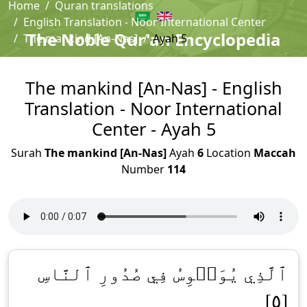
Home
Quran translations
English Translation - Noor International Center
The Noble Qur'an Encyclopedia
The mankind [An-Nas]
Ayah 5
The mankind [An-Nas] - English
Translation - Noor International
Center - Ayah 5
Surah
The mankind [An-Nas]
Ayah
6
Location
Maccah
Number
114
ٱلَّذِي يُوَسۡوِسُ فِي صُدُورِ ٱلنَّاسِ
[٥]