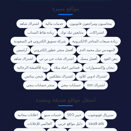
مواقع مميزة
محاسبون ومراجعون قانونيون
خدمات مالية
اشتراك شاهد
اشتراكات
متابعين تيك توك
زيادة نقاط السناب
زيادة مبيعات المتاجر الالكترونية
شركة تسويق الكتروني في السعودية
المهندس نبيل محمد الدم
أفضل متجر عطور إلكتروني
أراميس
دهن العود
أفضل مسك
اشتراك شات جي بي تي
اشتراك شاهد
تيجان وإكسسوارات
فساتين اعياد ميلاد
رزة للأقمشة الرجالية
اشتراك ادوبي كلاود
اشتراك نتفلكس
شحن بينانس
اشتراك osn
حسابات ببجي
متجر حسابات ببجي
استقل مواقع صديقة ومفيدة
سيريال فوتوشوب
خبير SEO
خدمات سيو
اعلانات مجانية
saudi ads
دليل مواقع عربي
العالمي للإعلانات