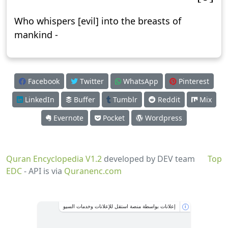
Who whispers [evil] into the breasts of
mankind -
Facebook
Twitter
WhatsApp
Pinterest
LinkedIn
Buffer
Tumblr
Reddit
Mix
Evernote
Pocket
Wordpress
Quran Encyclopedia V1.2
developed by DEV team
Top
EDC
- API is via
Quranenc.com
إعلانات بواسطة منصة استقل للإعلانات وخدمات السيو
i