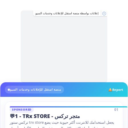
إعلانات بواسطة منصة استقل للإعلانات وخدمات السيو
i
Report
منصة استقل للإعلانات وخدمات السيو
01
SPONSORED
💬1 - TRx STORE - متجر تركس
تركس ستور trx store يجعل استخدامك للانترنت أكثر حيوية حيث يضع