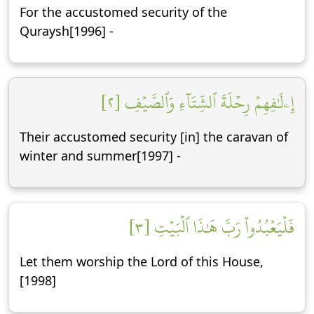
For the accustomed security of the
Quraysh[1996] -
إِۦلَٰفِهِمۡ رِحۡلَةَ ٱلشِّتَآءِ وَٱلصَّيۡفِ [٢]
Their accustomed security [in] the caravan of
winter and summer[1997] -
فَلۡيَعۡبُدُواْ رَبَّ هَٰذَا ٱلۡبَيۡتِ [٣]
Let them worship the Lord of this House,
[1998]