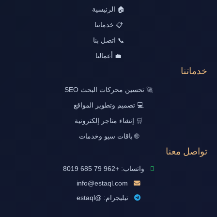
🏠 الرئيسية
📋 خدماتنا
📞 اتصل بنا
💼 أعمالنا
خدماتنا
🚀 تحسين محركات البحث SEO
💻 تصميم وتطوير المواقع
🛒 إنشاء متاجر إلكترونية
🌐 باقات سيو وخدمات
تواصل معنا
واتساب: +962 79 685 8019
info@estaql.com
تيليجرام: @estaql