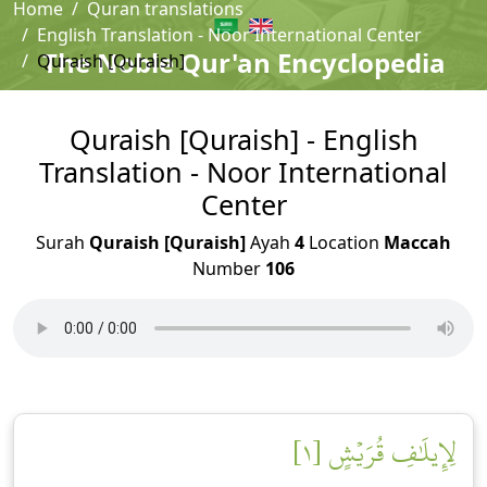
Home
Quran translations
English Translation - Noor International Center
The Noble Qur'an Encyclopedia
Quraish [Quraish]
Quraish [Quraish] - English
Translation - Noor International
Center
Surah
Quraish [Quraish]
Ayah
4
Location
Maccah
Number
106
لِإِيلَٰفِ قُرَيۡشٍ [١]