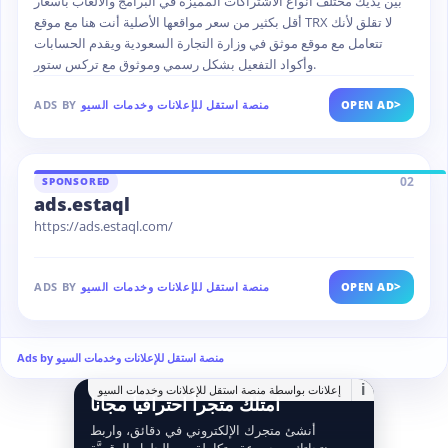
بين يديك مختلف أنواع الاشتراكات المميزة في البرامج والألعاب بأسعار
أقل بكثير من سعر مواقعها الأصلية أنت هنا مع موقع TRX لا تقلق لأنك
تتعامل مع موقع موثق في وزارة التجارة السعودية ويقدم الحسابات
وأكواد التفعيل بشكل رسمي وموثوق مع تركس ستور.
>
OPEN AD
منصة استقل للإعلانات وخدمات السيو
ADS BY
02
SPONSORED
ads.estaql
https://ads.estaql.com/
>
OPEN AD
منصة استقل للإعلانات وخدمات السيو
ADS BY
Ads by منصة استقل للإعلانات وخدمات السيو
i
إعلانات بواسطة منصة استقل للإعلانات وخدمات السيو
امتلك متجراً احترافياً مجانا
أنشئ متجرك الإلكتروني في دقائق، واربط