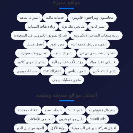
مواقع مميزة
محاسبون ومراجعون قانونيون
خدمات مالية
اشتراك شاهد
اشتراكات
متابعين تيك توك
زيادة نقاط السناب
زيادة مبيعات المتاجر الالكترونية
شركة تسويق الكتروني في السعودية
المهندس نبيل محمد الدم
دهن العود
أفضل مسك
اشتراك شات جي بي تي
اشتراك شاهد
تيجان وإكسسوارات
فساتين اعياد ميلاد
رزة للأقمشة الرجالية
اشتراك ادوبي كلاود
اشتراك نتفلكس
شحن بينانس
اشتراك osn
حسابات ببجي
متجر حسابات ببجي
استقل مواقع صديقة ومفيدة
سيريال فوتوشوب
خبير SEO
خدمات سيو
اعلانات مجانية
saudi ads
دليل مواقع عربي
العالمي للإعلانات
افضل شركة سيو في السعودية
بوابة الأفق
المهندس نبيل الدم