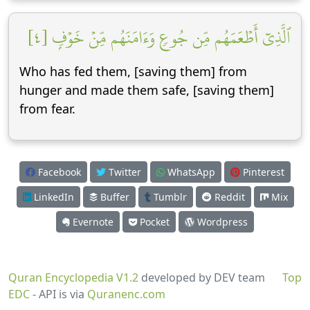
ٱلَّذِيٓ أَطۡعَمَهُم مِّن جُوعٖ وَءَامَنَهُم مِّنۡ خَوۡفِۭ [٤]
Who has fed them, [saving them] from
hunger and made them safe, [saving them]
from fear.
Facebook
Twitter
WhatsApp
Pinterest
LinkedIn
Buffer
Tumblr
Reddit
Mix
Evernote
Pocket
Wordpress
Quran Encyclopedia V1.2
developed by DEV team
Top
EDC
- API is via
Quranenc.com