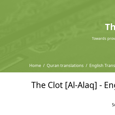
Th
Towards provi
Home
Quran translations
English Tran
The Clot [Al-Alaq] - E
S