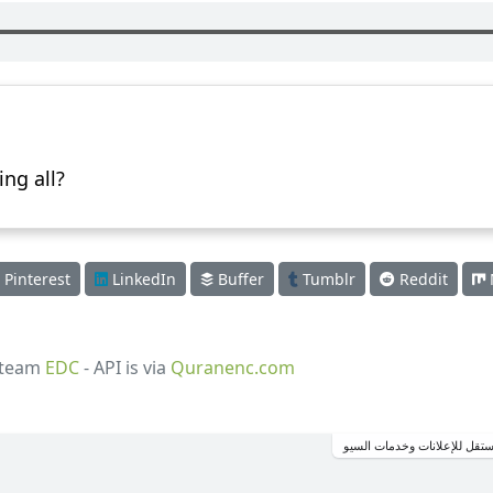
ng all?
Pinterest
LinkedIn
Buffer
Tumblr
Reddit
 team
EDC
- API is via
Quranenc.com
تقل للإعلانات وخدمات السيو