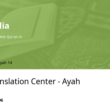
dia
oble Qur'an in
yah 14
anslation Center - Ayah
96