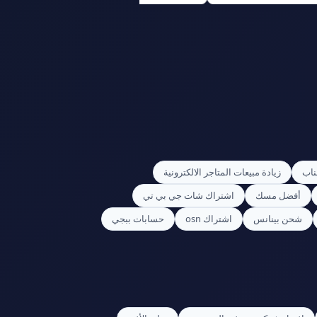
ناب
زيادة مبيعات المتاجر الالكترونية
أفضل مسك
اشتراك شات جي بي تي
شحن بينانس
اشتراك osn
حسابات ببجي