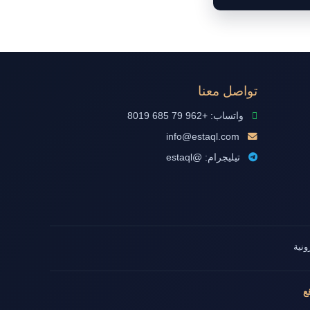
تواصل معنا
واتساب: +962 79 685 8019
info@estaql.com
تيليجرام: @estaql
ونية
ع