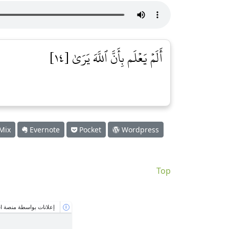
أَلَمۡ يَعۡلَم بِأَنَّ ٱللَّهَ يَرَىٰ [١٤]
Mix
Evernote
Pocket
Wordpress
Top
إعلانات بواسطة منصة اس
i