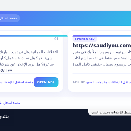
منصة استقل 
01
SPONSORED
https://saudiyou.com
ات يوتيوب بريميوم ! أهلاً بك في متجر
للإعلانات المجانية ,هل تريد بيع سيارتك
ر المتخصص فقط في تقديم إشتراكات
شيء آخر؟ هل تبحث عن عمل؟ أو تر
شاغرة؟ هل تريد الإعلان عن شركت
اعلانك .. مجانا بدون تسجيل ♥♥
>
تقل للإعلانات وخدمات السيو
ADS BY
OPEN AD
منصة استقل للإعلانات
Ads by منصة استقل
تقل للإعلانات وخدمات السيو
منتدى 