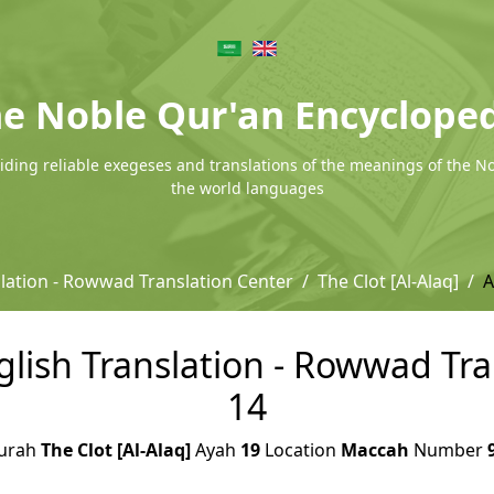
e Noble Qur'an Encyclope
ding reliable exegeses and translations of the meanings of the N
the world languages
slation - Rowwad Translation Center
The Clot [Al-Alaq]
A
nglish Translation - Rowwad Tr
14
urah
The Clot [Al-Alaq]
Ayah
19
Location
Maccah
Number