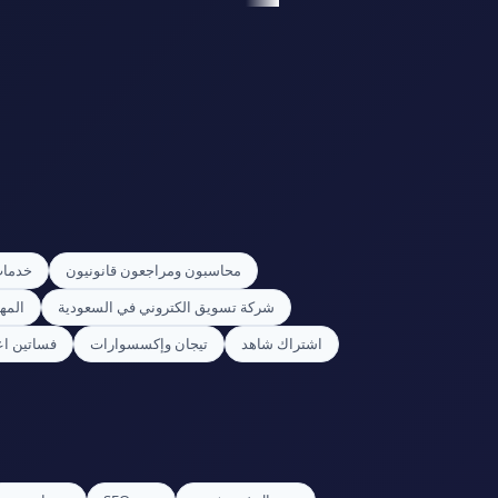
محاسبون ومراجعون قانونيون
خدمات
شركة تسويق الكتروني في السعودية
المه
اشتراك شاهد
تيجان وإكسسوارات
فساتين اعي