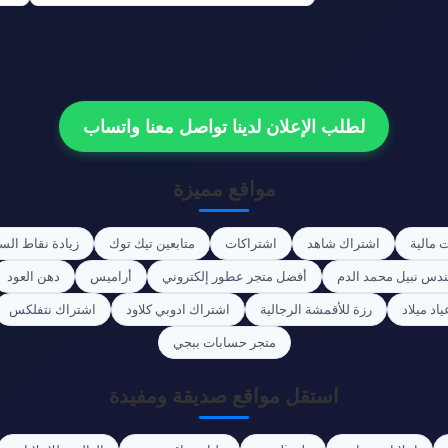
لطلب الإعلان لدينا تواصل معنا واتساب
مواقع مميزة
 مالية
اشتراك شاهد
اشتراكات
متابعين تيك توك
زيادة نقاط الس
ندس نبيل محمد الدم
أفضل متجر عطور إلكتروني
أراميس
دهن العود
اد ميلاد
رزة للأقمشة الرجالية
اشتراك ادوبي كلاود
اشتراك نتفلكس
متجر حسابات ببجي
استقل مواقع صديقة ومفيدة