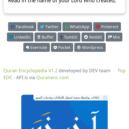
Read in the name of your Lord Who created,
Facebook
Twitter
WhatsApp
Pinterest
LinkedIn
Buffer
Tumblr
Reddit
Mix
Evernote
Pocket
Wordpress
Quran Encyclopedia V1.2
developed by DEV team
Top
EDC
- API is via
Quranenc.com
إعلانات بواسطة منصة استقل للإعلانات وخدمات السيو
i