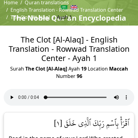
Home
Quran translations
English Translation - Rowwad Translation Center
The Noble Qur'an Encyclopedia
The Clot [Al-Alaq]
Ayah 1
The Clot [Al-Alaq] - English
Translation - Rowwad Translation
Center - Ayah 1
Surah
The Clot [Al-Alaq]
Ayah
19
Location
Maccah
Number
96
ٱقۡرَأۡ بِٱسۡمِ رَبِّكَ ٱلَّذِي خَلَقَ [١]