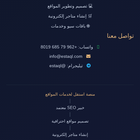
💻 تصميم وتطوير المواقع
🛒 إنشاء متاجر إلكترونية
🌐 باقات سيو وخدمات
تواصل معنا
واتساب: +962 79 685 8019
info@estaql.com
تيليجرام: @estaql
منصة استقل لخدمات المواقع
|
خبير SEO معتمد
|
تصميم مواقع احترافية
|
إنشاء متاجر إلكترونية