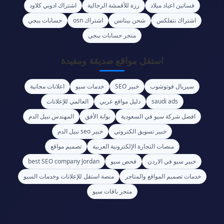
فساتين اعياد ميلاد
رزة للأقمشة الرجالية
اشتراك ادوبي كلاود
اشتراك نتفلكس
شحن بينانس
اشتراك osn
حسابات ببجي
متجر حسابات ببجي
استقل مواقع صديقة ومفيدة
سيريال فوتوشوب
خبير SEO
خدمات سيو
اعلانات مجانية
saudi ads
دليل مواقع عربي
العالمي للإعلانات
افضل شركة سيو في السعودية
بوابة الأفق
المهندس نبيل الدم
خبير تسويق الكتروني
خبير seo نبيل الدم
منصات التجارة الإلكترونية العربية
تصميم مواقع
خبير سيو في الاردن
فحص سيو
best SEO company Jordan
خدمات تصميم المواقع والمتاجر
منصة استقل للإعلانات وخدمات السيو
متجر باقات سيو