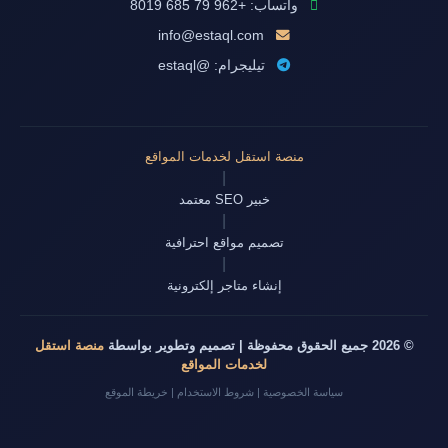
واتساب: +962 79 685 8019
info@estaql.com
تيليجرام: @estaql
منصة استقل لخدمات المواقع
|
خبير SEO معتمد
|
تصميم مواقع احترافية
|
إنشاء متاجر إلكترونية
© 2026 جميع الحقوق محفوظة | تصميم وتطوير بواسطة
منصة استقل
لخدمات المواقع
سياسة الخصوصية
|
شروط الاستخدام
|
خريطة الموقع