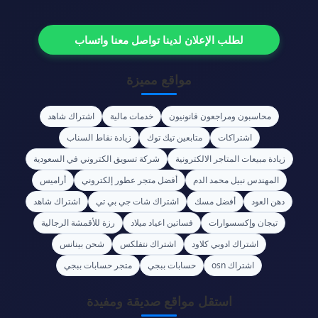
لطلب الإعلان لدينا تواصل معنا واتساب
مواقع مميزة
محاسبون ومراجعون قانونيون
خدمات مالية
اشتراك شاهد
اشتراكات
متابعين تيك توك
زيادة نقاط السناب
زيادة مبيعات المتاجر الالكترونية
شركة تسويق الكتروني في السعودية
المهندس نبيل محمد الدم
أفضل متجر عطور إلكتروني
أراميس
دهن العود
أفضل مسك
اشتراك شات جي بي تي
اشتراك شاهد
تيجان وإكسسوارات
فساتين اعياد ميلاد
رزة للأقمشة الرجالية
اشتراك ادوبي كلاود
اشتراك نتفلكس
شحن بينانس
اشتراك osn
حسابات ببجي
متجر حسابات ببجي
استقل مواقع صديقة ومفيدة