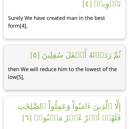
تَقۡوِيمٖ [٤]
Surely We have created man in the best
form[4],
ثُمَّ رَدَدۡنَٰهُ أَسۡفَلَ سَٰفِلِينَ [٥]
then We will reduce him to the lowest of the
low[5],
إِلَّا ٱلَّذِينَ ءَامَنُواْ وَعَمِلُواْ ٱلصَّٰلِحَٰتِ
فَلَهُمۡ أَجۡرٌ غَيۡرُ مَمۡنُونٖ [٦]