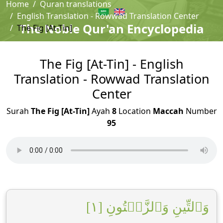
Home
Quran translations
English Translation - Rowwad Translation Center
The Noble Qur'an Encyclopedia
The Fig [At-Tin]
The Fig [At-Tin] - English
Translation - Rowwad Translation
Center
Surah
The Fig [At-Tin]
Ayah
8
Location
Maccah
Number
95
وَٱلتِّينِ وَٱلزَّيۡتُونِ [١]