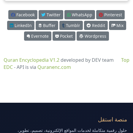
Facebook
Twitter
WhatsApp
Pinterest
LinkedIn
Buffer
Tumblr
Reddit
Mix
Evernote
Pocket
Wordpress
Quran Encyclopedia V1.2
developed by DEV team
Top
EDC
- API is via
Quranenc.com
منصة استقل
حلول رقمية متكاملة لخدمات المواقع الإلكترونية، تصميم، تطوير،