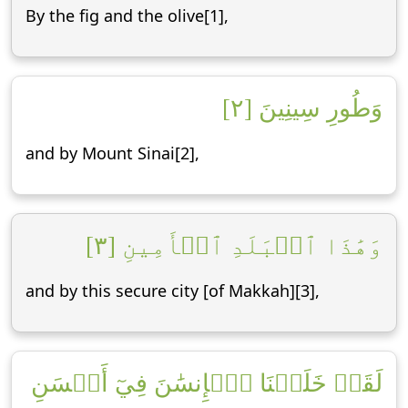
By the fig and the olive[1],
وَطُورِ سِينِينَ [٢]
and by Mount Sinai[2],
وَهَٰذَا ٱلۡبَلَدِ ٱلۡأَمِينِ [٣]
and by this secure city [of Makkah][3],
لَقَدۡ خَلَقۡنَا ٱلۡإِنسَٰنَ فِيٓ أَحۡسَنِ