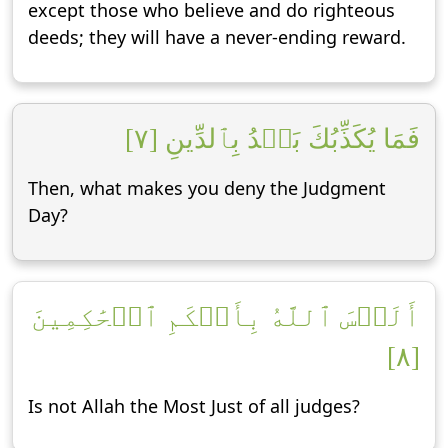
except those who believe and do righteous
deeds; they will have a never-ending reward.
فَمَا يُكَذِّبُكَ بَعۡدُ بِٱلدِّينِ [٧]
Then, what makes you deny the Judgment
Day?
أَلَيۡسَ ٱللَّهُ بِأَحۡكَمِ ٱلۡحَٰكِمِينَ
[٨]
Is not Allah the Most Just of all judges?