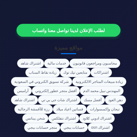
لطلب الإعلان لدينا تواصل معنا واتساب
مواقع مميزة
محاسبون ومراجعون قانونيون
خدمات مالية
اشتراك شاهد
اشتراكات
متابعين تيك توك
زيادة نقاط السناب
زيادة مبيعات المتاجر الالكترونية
شركة تسويق الكتروني في السعودية
المهندس نبيل محمد الدم
أفضل متجر عطور إلكتروني
أراميس
دهن العود
أفضل مسك
اشتراك شات جي بي تي
اشتراك شاهد
تيجان وإكسسوارات
فساتين اعياد ميلاد
رزة للأقمشة الرجالية
اشتراك ادوبي كلاود
اشتراك نتفلكس
شحن بينانس
اشتراك osn
حسابات ببجي
متجر حسابات ببجي