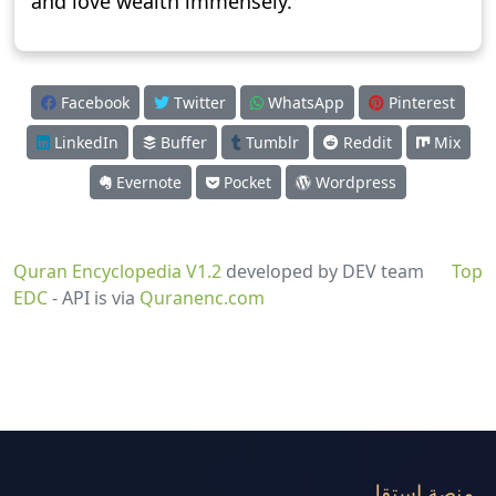
and love wealth immensely.
Facebook
Twitter
WhatsApp
Pinterest
LinkedIn
Buffer
Tumblr
Reddit
Mix
Evernote
Pocket
Wordpress
Quran Encyclopedia V1.2
developed by DEV team
Top
EDC
- API is via
Quranenc.com
منصة استقل