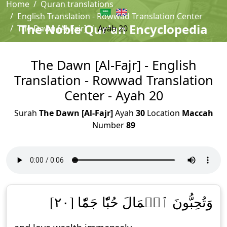
Home
Quran translations
English Translation - Rowwad Translation Center
The Noble Qur'an Encyclopedia
The Dawn [Al-Fajr]
Ayah 20
The Dawn [Al-Fajr] - English
Translation - Rowwad Translation
Center - Ayah 20
Surah
The Dawn [Al-Fajr]
Ayah
30
Location
Maccah
Number
89
وَتُحِبُّونَ ٱلۡمَالَ حُبّٗا جَمّٗا [٢٠]