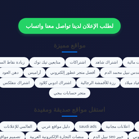
لطلب الإعلان لدينا تواصل معنا واتساب
مواقع مميزة
 مالية
اشتراك شاهد
اشتراكات
متابعين تيك توك
زيادة نقاط الس
ندس نبيل محمد الدم
أفضل متجر عطور إلكتروني
أراميس
دهن العود
اد ميلاد
رزة للأقمشة الرجالية
اشتراك ادوبي كلاود
اشتراك نتفلكس
متجر حسابات ببجي
استقل مواقع صديقة ومفيدة
اعلانات مجانية
saudi ads
دليل مواقع عربي
العالمي للإعلانات
وني
خبير seo نبيل الدم
منصات التجارة الإلكترونية العربية
تصميم مواقع