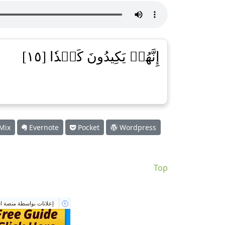
إِنَّهُمۡ يَكِيدُونَ كَيۡدٗا [١٥]
Mix
Evernote
Pocket
Wordpress
Top
إعلانات بواسطة منصة اس
i