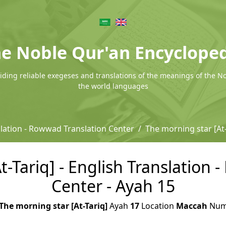
e Noble Qur'an Encyclope
ding reliable exegeses and translations of the meanings of the N
the world languages
slation - Rowwad Translation Center
The morning star [At-
t-Tariq] - English Translation 
Center - Ayah 15
The morning star [At-Tariq]
Ayah
17
Location
Maccah
Num