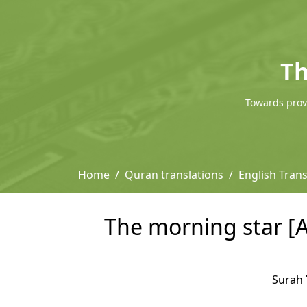
Th
Towards provi
Home
Quran translations
English Tran
The morning star [A
Surah