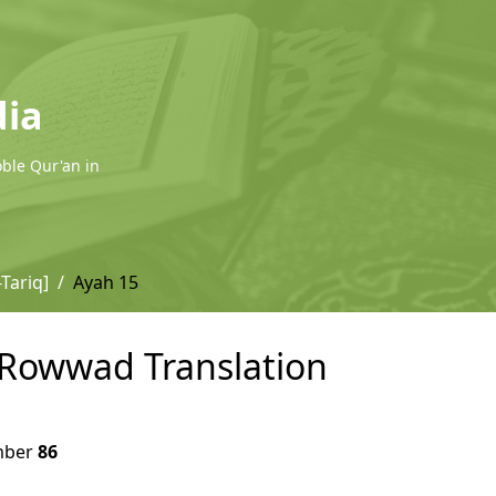
dia
oble Qur'an in
Tariq]
Ayah 15
- Rowwad Translation
ber
86