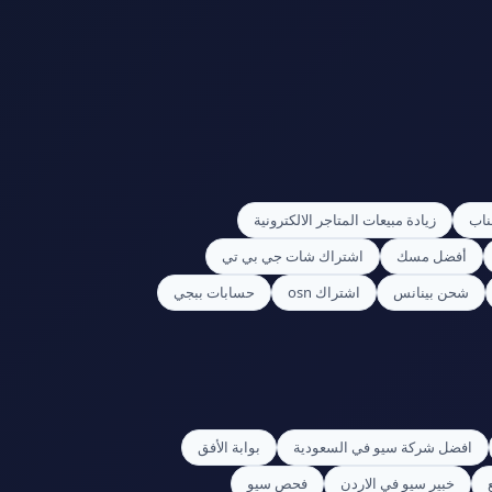
ناب
زيادة مبيعات المتاجر الالكترونية
أفضل مسك
اشتراك شات جي بي تي
شحن بينانس
اشتراك osn
حسابات ببجي
افضل شركة سيو في السعودية
بوابة الأفق
خبير سيو في الاردن
فحص سيو