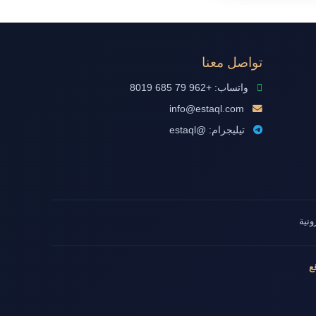
تواصل معنا
واتساب: +962 79 685 8019
info@estaql.com
تيليجرام: @estaql
ونية
ع