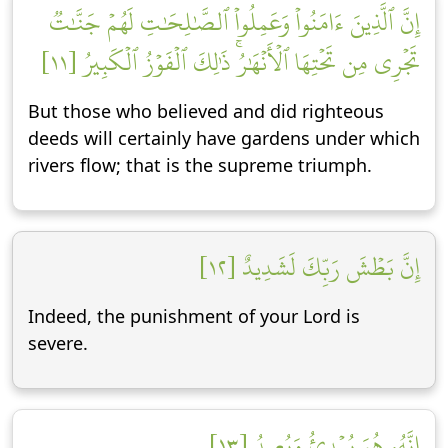
إِنَّ ٱلَّذِينَ ءَامَنُواْ وَعَمِلُواْ ٱلصَّٰلِحَٰتِ لَهُمۡ جَنَّٰتٞ
تَجۡرِي مِن تَحۡتِهَا ٱلۡأَنۡهَٰرُۚ ذَٰلِكَ ٱلۡفَوۡزُ ٱلۡكَبِيرُ [١١]
But those who believed and did righteous
deeds will certainly have gardens under which
rivers flow; that is the supreme triumph.
إِنَّ بَطۡشَ رَبِّكَ لَشَدِيدٌ [١٢]
Indeed, the punishment of your Lord is
severe.
إِنَّهُۥ هُوَ يُبۡدِئُ وَيُعِيدُ [١٣]