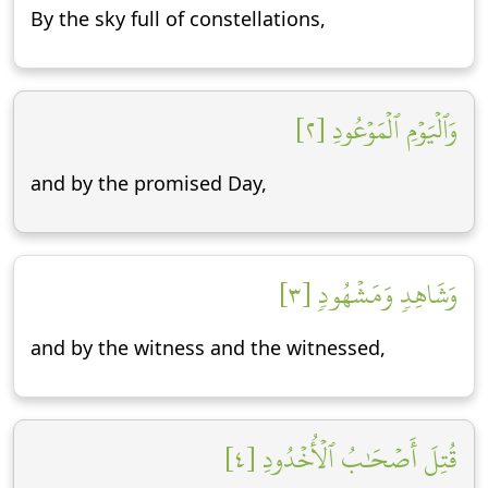
By the sky full of constellations,
وَٱلۡيَوۡمِ ٱلۡمَوۡعُودِ [٢]
and by the promised Day,
وَشَاهِدٖ وَمَشۡهُودٖ [٣]
and by the witness and the witnessed,
قُتِلَ أَصۡحَٰبُ ٱلۡأُخۡدُودِ [٤]