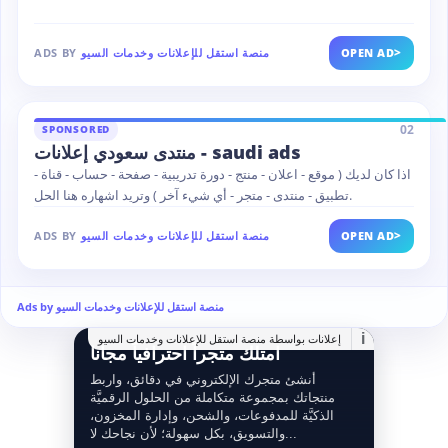
>
OPEN AD
منصة استقل للإعلانات وخدمات السيو
ADS BY
02
SPONSORED
منتدى سعودي إعلانات - saudi ads
اذا كان لديك ( موقع - اعلان - منتج - دورة تدريبية - صفحة - حساب - قناة -
تطبيق - منتدى - متجر - أي شيء آخر ) وتريد اشهاره هنا الحل.
>
OPEN AD
منصة استقل للإعلانات وخدمات السيو
ADS BY
Ads by منصة استقل للإعلانات وخدمات السيو
i
إعلانات بواسطة منصة استقل للإعلانات وخدمات السيو
امتلك متجراً احترافياً مجانا
أنشئ متجرك الإلكتروني في دقائق، واربط
منتجاتك بمجموعة متكاملة من الحلول الرقميَّة
الذكيَّة للمدفوعات، والشحن، وإدارة المخزون،
والتسويق، بكل سهولة؛ لأن نجاحك لا...