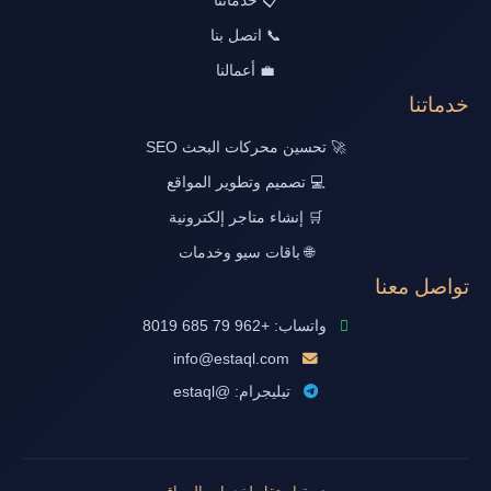
📋 خدماتنا
📞 اتصل بنا
💼 أعمالنا
خدماتنا
🚀 تحسين محركات البحث SEO
💻 تصميم وتطوير المواقع
🛒 إنشاء متاجر إلكترونية
🌐 باقات سيو وخدمات
تواصل معنا
واتساب: +962 79 685 8019
info@estaql.com
تيليجرام: @estaql