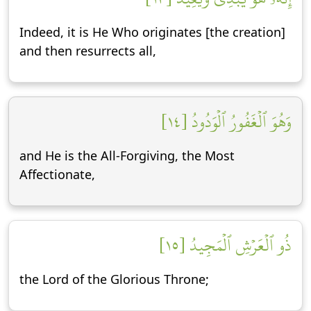
Indeed, it is He Who originates [the creation]
and then resurrects all,
وَهُوَ ٱلۡغَفُورُ ٱلۡوَدُودُ [١٤]
and He is the All-Forgiving, the Most
Affectionate,
ذُو ٱلۡعَرۡشِ ٱلۡمَجِيدُ [١٥]
the Lord of the Glorious Throne;