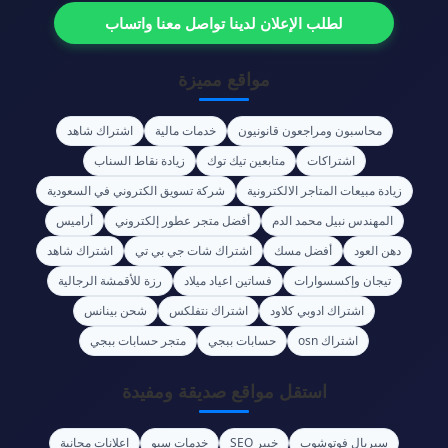
لطلب الإعلان لدينا تواصل معنا واتساب
مواقع مميزة
محاسبون ومراجعون قانونيون
خدمات مالية
اشتراك شاهد
اشتراكات
متابعين تيك توك
زيادة نقاط السناب
زيادة مبيعات المتاجر الالكترونية
شركة تسويق الكتروني في السعودية
المهندس نبيل محمد الدم
أفضل متجر عطور إلكتروني
أراميس
دهن العود
أفضل مسك
اشتراك شات جي بي تي
اشتراك شاهد
تيجان وإكسسوارات
فساتين اعياد ميلاد
رزة للأقمشة الرجالية
اشتراك ادوبي كلاود
اشتراك نتفلكس
شحن بينانس
اشتراك osn
حسابات ببجي
متجر حسابات ببجي
استقل مواقع صديقة ومفيدة
سيريال فوتوشوب
خبير SEO
خدمات سيو
اعلانات مجانية