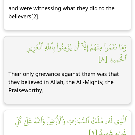
and were witnessing what they did to the
believers[2].
وَمَا نَقَمُواْ مِنۡهُمۡ إِلَّآ أَن يُؤۡمِنُواْ بِٱللَّهِ ٱلۡعَزِيزِ
ٱلۡحَمِيدِ [٨]
Their only grievance against them was that
they believed in Allah, the All-Mighty, the
Praiseworthy,
ٱلَّذِي لَهُۥ مُلۡكُ ٱلسَّمَٰوَٰتِ وَٱلۡأَرۡضِۚ وَٱللَّهُ عَلَىٰ كُلِّ
شَيۡءٖ شَهِيدٌ [٩]