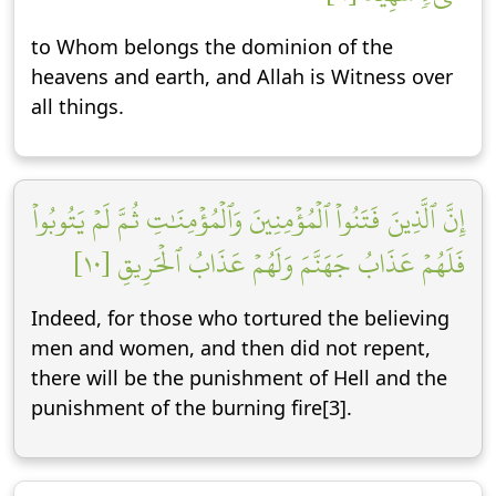
to Whom belongs the dominion of the
heavens and earth, and Allah is Witness over
all things.
إِنَّ ٱلَّذِينَ فَتَنُواْ ٱلۡمُؤۡمِنِينَ وَٱلۡمُؤۡمِنَٰتِ ثُمَّ لَمۡ يَتُوبُواْ
فَلَهُمۡ عَذَابُ جَهَنَّمَ وَلَهُمۡ عَذَابُ ٱلۡحَرِيقِ [١٠]
Indeed, for those who tortured the believing
men and women, and then did not repent,
there will be the punishment of Hell and the
punishment of the burning fire[3].