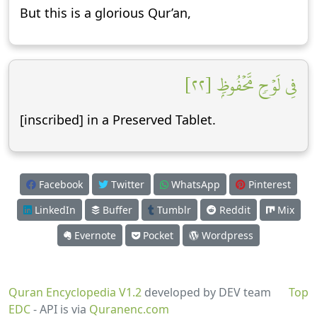
But this is a glorious Qur’an,
فِي لَوۡحٖ مَّحۡفُوظِۭ [٢٢]
[inscribed] in a Preserved Tablet.
Facebook
Twitter
WhatsApp
Pinterest
LinkedIn
Buffer
Tumblr
Reddit
Mix
Evernote
Pocket
Wordpress
Quran Encyclopedia V1.2
developed by DEV team
Top
EDC
- API is via
Quranenc.com