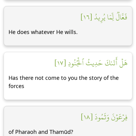
فَعَّالٞ لِّمَا يُرِيدُ [١٦]
He does whatever He wills.
هَلۡ أَتَىٰكَ حَدِيثُ ٱلۡجُنُودِ [١٧]
Has there not come to you the story of the
forces
فِرۡعَوۡنَ وَثَمُودَ [١٨]
of Pharaoh and Thamūd?