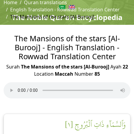
Home
Quran translations
English Translation - Rowwad Translation Center
The Noble Qur'an Encyclopedia
The Mansions of the stars [Al-Burooj]
The Mansions of the stars [Al-
Burooj] - English Translation -
Rowwad Translation Center
Surah
The Mansions of the stars [Al-Burooj]
Ayah
22
Location
Maccah
Number
85
وَٱلسَّمَآءِ ذَاتِ ٱلۡبُرُوجِ [١]