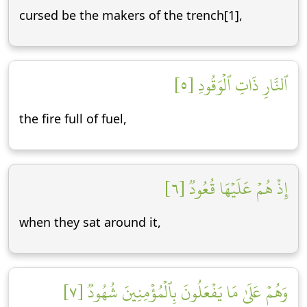
cursed be the makers of the trench[1],
ٱلنَّارِ ذَاتِ ٱلۡوَقُودِ [٥]
the fire full of fuel,
إِذۡ هُمۡ عَلَيۡهَا قُعُودٞ [٦]
when they sat around it,
وَهُمۡ عَلَىٰ مَا يَفۡعَلُونَ بِٱلۡمُؤۡمِنِينَ شُهُودٞ [٧]