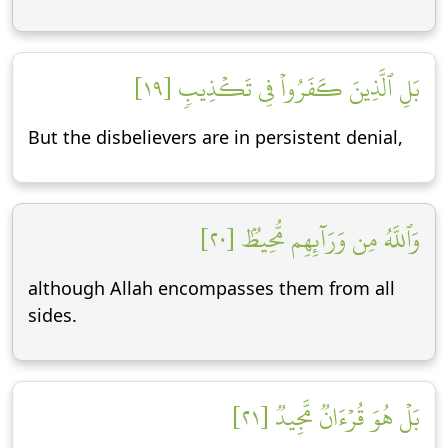
بَلِ ٱلَّذِينَ كَفَرُواْ فِي تَكۡذِيبٖ [١٩]
But the disbelievers are in persistent denial,
وَٱللَّهُ مِن وَرَآئِهِم مُّحِيطُۢ [٢٠]
although Allah encompasses them from all
sides.
بَلۡ هُوَ قُرۡءَانٞ مَّجِيدٞ [٢١]