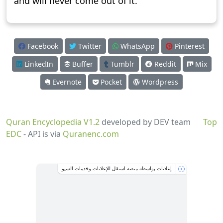
and will never come out of it.
Facebook
Twitter
WhatsApp
Pinterest
LinkedIn
Buffer
Tumblr
Reddit
Mix
Evernote
Pocket
Wordpress
Quran Encyclopedia V1.2
developed by DEV team
Top
EDC
- API is via
Quranenc.com
إعلانات بواسطة منصة استقل للإعلانات وخدمات السيو
i