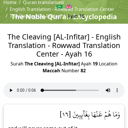
Home
Quran translations
English Translation - Rowwad Translation Center
The Noble Qur'an Encyclopedia
The Cleaving [AL-Infitar]
Ayah 16
The Cleaving [AL-Infitar] - English
Translation - Rowwad Translation
Center - Ayah 16
Surah
The Cleaving [AL-Infitar]
Ayah
19
Location
Maccah
Number
82
وَمَا هُمۡ عَنۡهَا بِغَآئِبِينَ [١٦]