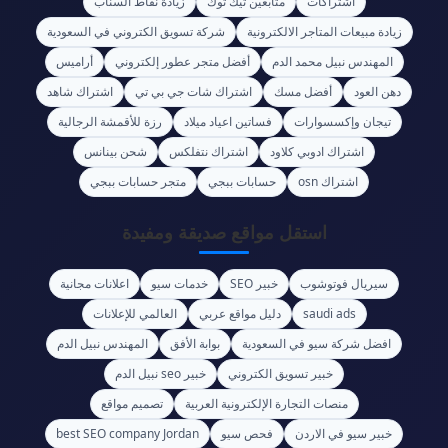
اشتراكات
متابعين تيك توك
زيادة نقاط السناب
زيادة مبيعات المتاجر الالكترونية
شركة تسويق الكتروني في السعودية
المهندس نبيل محمد الدم
أفضل متجر عطور إلكتروني
أراميس
دهن العود
أفضل مسك
اشتراك شات جي بي تي
اشتراك شاهد
تيجان وإكسسوارات
فساتين اعياد ميلاد
رزة للأقمشة الرجالية
اشتراك ادوبي كلاود
اشتراك نتفلكس
شحن بينانس
اشتراك osn
حسابات ببجي
متجر حسابات ببجي
استقل مواقع صديقة ومفيدة
سيريال فوتوشوب
خبير SEO
خدمات سيو
اعلانات مجانية
saudi ads
دليل مواقع عربي
العالمي للإعلانات
افضل شركة سيو في السعودية
بوابة الأفق
المهندس نبيل الدم
خبير تسويق الكتروني
خبير seo نبيل الدم
منصات التجارة الإلكترونية العربية
تصميم مواقع
خبير سيو في الاردن
فحص سيو
best SEO company Jordan