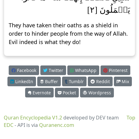
يَعۡمَلُونَ [٢]
They have taken their oaths as a shield in
order to hinder people from the way of Allah.
Evil indeed is what they do!
Facebook
Twitter
WhatsApp
Pinterest
LinkedIn
Buffer
Tumblr
Reddit
Mix
Evernote
Pocket
Wordpress
Quran Encyclopedia V1.2
developed by DEV team
Top
EDC
- API is via
Quranenc.com