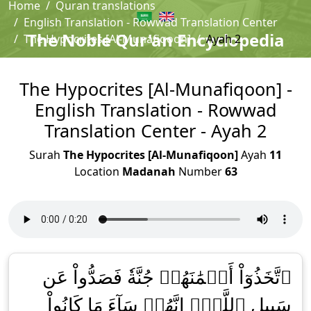
Home
Quran translations
English Translation - Rowwad Translation Center
The Noble Qur'an Encyclopedia
The Hypocrites [Al-Munafiqoon]
Ayah 2
The Hypocrites [Al-Munafiqoon] -
English Translation - Rowwad
Translation Center - Ayah 2
Surah
The Hypocrites [Al-Munafiqoon]
Ayah
11
Location
Madanah
Number
63
ٱتَّخَذُوٓاْ أَيۡمَٰنَهُمۡ جُنَّةٗ فَصَدُّواْ عَن
سَبِيلِ ٱللَّهِۚ إِنَّهُمۡ سَآءَ مَا كَانُواْ