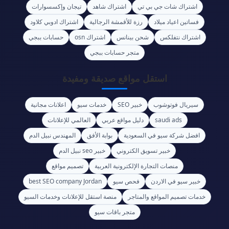
اشتراك شات جي بي تي
اشتراك شاهد
تيجان وإكسسوارات
فساتين اعياد ميلاد
رزة للأقمشة الرجالية
اشتراك ادوبي كلاود
اشتراك نتفلكس
شحن بينانس
اشتراك osn
حسابات ببجي
متجر حسابات ببجي
استقل مواقع صديقة ومفيدة
سيريال فوتوشوب
خبير SEO
خدمات سيو
اعلانات مجانية
saudi ads
دليل مواقع عربي
العالمي للإعلانات
افضل شركة سيو في السعودية
بوابة الأفق
المهندس نبيل الدم
خبير تسويق الكتروني
خبير seo نبيل الدم
منصات التجارة الإلكترونية العربية
تصميم مواقع
خبير سيو في الاردن
فحص سيو
best SEO company Jordan
خدمات تصميم المواقع والمتاجر
منصة استقل للإعلانات وخدمات السيو
متجر باقات سيو