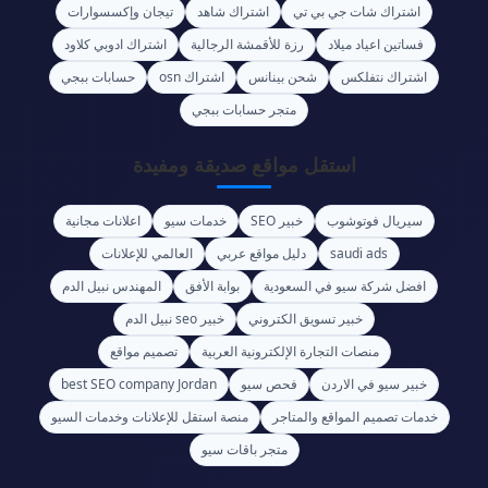
اشتراك شات جي بي تي
اشتراك شاهد
تيجان وإكسسوارات
فساتين اعياد ميلاد
رزة للأقمشة الرجالية
اشتراك ادوبي كلاود
اشتراك نتفلكس
شحن بينانس
اشتراك osn
حسابات ببجي
متجر حسابات ببجي
استقل مواقع صديقة ومفيدة
سيريال فوتوشوب
خبير SEO
خدمات سيو
اعلانات مجانية
saudi ads
دليل مواقع عربي
العالمي للإعلانات
افضل شركة سيو في السعودية
بوابة الأفق
المهندس نبيل الدم
خبير تسويق الكتروني
خبير seo نبيل الدم
منصات التجارة الإلكترونية العربية
تصميم مواقع
خبير سيو في الاردن
فحص سيو
best SEO company Jordan
خدمات تصميم المواقع والمتاجر
منصة استقل للإعلانات وخدمات السيو
متجر باقات سيو