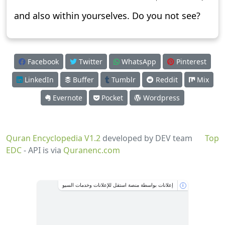
and also within yourselves. Do you not see?
Facebook
Twitter
WhatsApp
Pinterest
LinkedIn
Buffer
Tumblr
Reddit
Mix
Evernote
Pocket
Wordpress
Quran Encyclopedia V1.2
developed by DEV team
Top
EDC
- API is via
Quranenc.com
إعلانات بواسطة منصة استقل للإعلانات وخدمات السيو
i