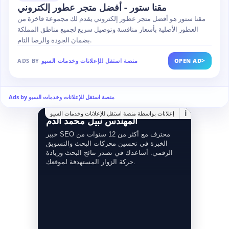
مقنا ستور - أفضل متجر عطور إلكتروني
مقنا ستور هو أفضل متجر عطور إلكتروني يقدم لك مجموعة فاخرة من
العطور الأصلية بأسعار منافسة وتوصيل سريع لجميع مناطق المملكة
بضمان الجودة والرضا التام.
>
OPEN AD
منصة استقل للإعلانات وخدمات السيو
ADS BY
Ads by منصة استقل للإعلانات وخدمات السيو
i
إعلانات بواسطة منصة استقل للإعلانات وخدمات السيو
المهندس نبيل محمد الدم
خبير SEO محترف مع أكثر من 12 سنوات من
الخبرة في تحسين محركات البحث والتسويق
الرقمي. أساعدك في تصدر نتائج البحث وزيادة
حركة الزوار المستهدفة لموقعك.