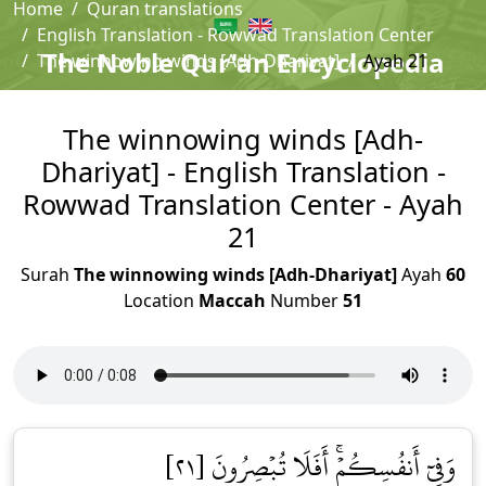
Home
Quran translations
English Translation - Rowwad Translation Center
The Noble Qur'an Encyclopedia
The winnowing winds [Adh-Dhariyat]
Ayah 21
The winnowing winds [Adh-
Dhariyat] - English Translation -
Rowwad Translation Center - Ayah
21
Surah
The winnowing winds [Adh-Dhariyat]
Ayah
60
Location
Maccah
Number
51
وَفِيٓ أَنفُسِكُمۡۚ أَفَلَا تُبۡصِرُونَ [٢١]