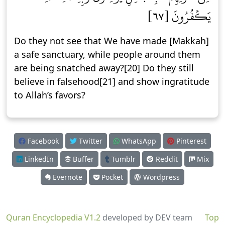
يَكۡفُرُونَ [٦٧]
Do they not see that We have made [Makkah]
a safe sanctuary, while people around them
are being snatched away?[20] Do they still
believe in falsehood[21] and show ingratitude
to Allah’s favors?
Facebook
Twitter
WhatsApp
Pinterest
LinkedIn
Buffer
Tumblr
Reddit
Mix
Evernote
Pocket
Wordpress
Quran Encyclopedia V1.2
developed by DEV team
Top