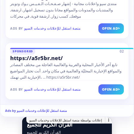
منتدى سيو واعلانات مجانية - إشهار صـفـحـات الـفـيـس بـوك وتويتر
والمنتديات والمدونات والمواقع مجانا بدون تسجيل اشهار, ارشفة,
موقعك, كسب زوار, ارشفة قوية, في محركات
>
OPEN AD
منصة استقل للإعلانات وخدمات السيو
ADS BY
02
SPONSORED
https://a5r5br.net/
تابع آخر الأخبار المحلية والعربية والعالمية العاجلة من مختلف المصادر
والمواقع الإخبارية المحليّة والعالمية في مكان واحد. أنت تختار المواضيع
الإخبارية التي تهمك، ... https://a5r5br.net/
>
OPEN AD
منصة استقل للإعلانات وخدمات السيو
ADS BY
Ads by منصة استقل للإعلانات وخدمات السيو
i
إعلانات بواسطة منصة استقل للإعلانات وخدمات السيو
القرآن الكريم للجميع
القرآن الكريم للجميع