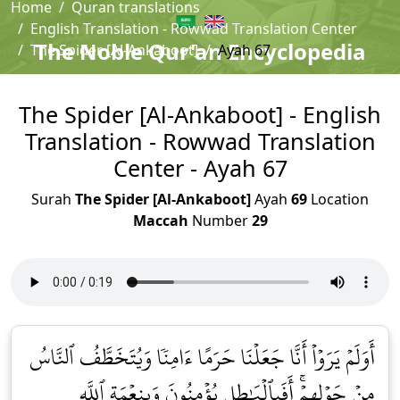
Home
Quran translations
English Translation - Rowwad Translation Center
The Noble Qur'an Encyclopedia
The Spider [Al-Ankaboot]
Ayah 67
The Spider [Al-Ankaboot] - English
Translation - Rowwad Translation
Center - Ayah 67
Surah
The Spider [Al-Ankaboot]
Ayah
69
Location
Maccah
Number
29
أَوَلَمۡ يَرَوۡاْ أَنَّا جَعَلۡنَا حَرَمًا ءَامِنٗا وَيُتَخَطَّفُ ٱلنَّاسُ
مِنۡ حَوۡلِهِمۡۚ أَفَبِٱلۡبَٰطِلِ يُؤۡمِنُونَ وَبِنِعۡمَةِ ٱللَّهِ