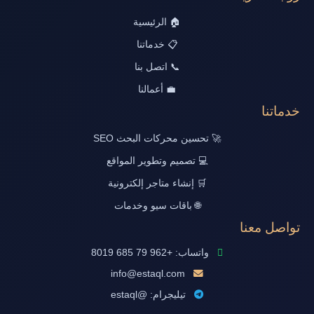
🏠 الرئيسية
📋 خدماتنا
📞 اتصل بنا
💼 أعمالنا
خدماتنا
🚀 تحسين محركات البحث SEO
💻 تصميم وتطوير المواقع
🛒 إنشاء متاجر إلكترونية
🌐 باقات سيو وخدمات
تواصل معنا
واتساب: +962 79 685 8019
info@estaql.com
تيليجرام: @estaql