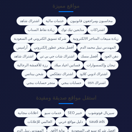
مواقع مميزة
محاسبون ومراجعون قانونيون
خدمات مالية
اشتراك شاهد
اشتراكات
متابعين تيك توك
زيادة نقاط السناب
زيادة مبيعات المتاجر الالكترونية
شركة تسويق الكتروني في السعودية
المهندس نبيل محمد الدم
أفضل متجر عطور إلكتروني
أراميس
دهن العود
أفضل مسك
اشتراك شات جي بي تي
اشتراك شاهد
تيجان وإكسسوارات
فساتين اعياد ميلاد
رزة للأقمشة الرجالية
اشتراك ادوبي كلاود
اشتراك نتفلكس
شحن بينانس
اشتراك osn
حسابات ببجي
متجر حسابات ببجي
استقل مواقع صديقة ومفيدة
سيريال فوتوشوب
خبير SEO
خدمات سيو
اعلانات مجانية
saudi ads
دليل مواقع عربي
العالمي للإعلانات
افضل شركة سيو في السعودية
بوابة الأفق
المهندس نبيل الدم