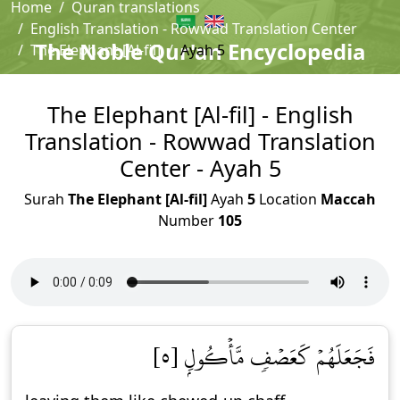
Home
Quran translations
English Translation - Rowwad Translation Center
The Noble Qur'an Encyclopedia
The Elephant [Al-fil]
Ayah 5
The Elephant [Al-fil] - English
Translation - Rowwad Translation
Center - Ayah 5
Surah
The Elephant [Al-fil]
Ayah
5
Location
Maccah
Number
105
فَجَعَلَهُمۡ كَعَصۡفٖ مَّأۡكُولِۭ [٥]