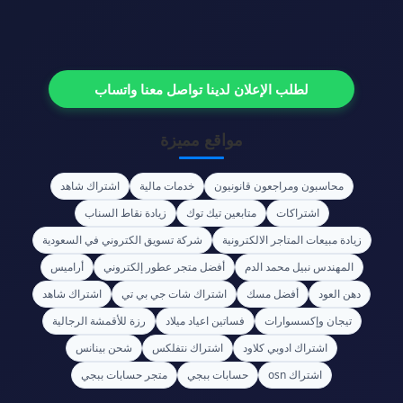
لطلب الإعلان لدينا تواصل معنا واتساب
مواقع مميزة
محاسبون ومراجعون قانونيون
خدمات مالية
اشتراك شاهد
اشتراكات
متابعين تيك توك
زيادة نقاط السناب
زيادة مبيعات المتاجر الالكترونية
شركة تسويق الكتروني في السعودية
المهندس نبيل محمد الدم
أفضل متجر عطور إلكتروني
أراميس
دهن العود
أفضل مسك
اشتراك شات جي بي تي
اشتراك شاهد
تيجان وإكسسوارات
فساتين اعياد ميلاد
رزة للأقمشة الرجالية
اشتراك ادوبي كلاود
اشتراك نتفلكس
شحن بينانس
اشتراك osn
حسابات ببجي
متجر حسابات ببجي