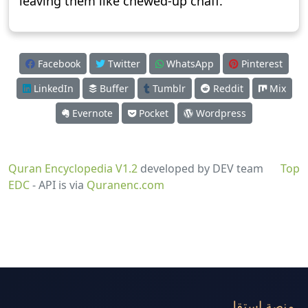
leaving them like chewed-up chaff.
Facebook
Twitter
WhatsApp
Pinterest
LinkedIn
Buffer
Tumblr
Reddit
Mix
Evernote
Pocket
Wordpress
Quran Encyclopedia V1.2
developed by DEV team
Top
EDC
- API is via
Quranenc.com
منصة استقل