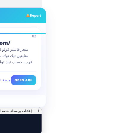
Report
02
com/
متجر فاستر فولو لد
متابعين تيك توك، 
عرب، حساب تيك توك 
>
OPEN AD
منصة اس
i
إعلانات بواسطة منصة اس