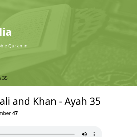
dia
oble Qur'an in
 35
li and Khan - Ayah 35
mber
47