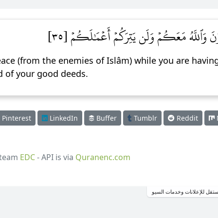
لَوۡنَ وَٱللَّهُ مَعَكُمۡ وَلَن يَتِرَكُمۡ أَعۡمَٰلَكُمۡ [٣٥]
ace (from the enemies of Islâm) while you are having
d of your good deeds.
Pinterest
LinkedIn
Buffer
Tumblr
Reddit
 team
EDC
- API is via
Quranenc.com
تقل للإعلانات وخدمات السيو