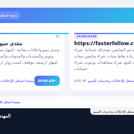
منصة استقل 
01
SPONSORED
https://fasterfollow.
منتدى سيو 
عم المتابعين نقدم لك خدماتنا : شراء
منتدى سيو واعلانات مجانية - إشهار ص
زيادة نقاط سناب، شراء متابعين سناب
وتويتر والمنتديات والمدونات والم
للبيع، شراء مشاهدات يوتيوب، شراء
اشهار, ارشفة, موقعك, كسب زوار, ا
حسابات
>
تقل للإعلانات وخدمات السيو
ADS BY
OPEN AD
منصة استقل للإعلانات
Ads by منصة استقل
تقل للإعلانات وخدمات السيو
المهن