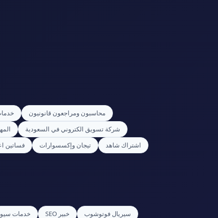
محاسبون ومراجعون قانونيون
خدمات
شركة تسويق الكتروني في السعودية
المه
اشتراك شاهد
تيجان وإكسسوارات
فساتين اعي
سيريال فوتوشوب
خبير SEO
خدمات سيو