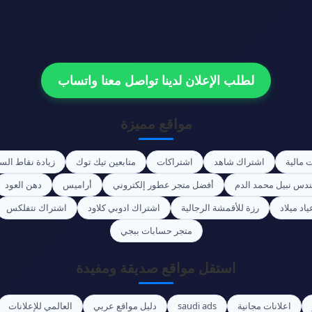
لطلب الإعلان لدينا تواصل معنا واتساب
مواقع مميزة
 مالية
اشتراك شاهد
اشتراكات
متابعين تيك توك
زيادة نقاط الس
ندس نبيل محمد الدم
أفضل متجر عطور إلكتروني
أراميس
دهن العود
اد ميلاد
رزة للأقمشة الرجالية
اشتراك ادوبي كلاود
اشتراك نتفلكس
متجر حسابات ببجي
استقل مواقع صديقة ومفيدة
اعلانات مجانية
saudi ads
دليل مواقع عربي
العالمي للإعلانات