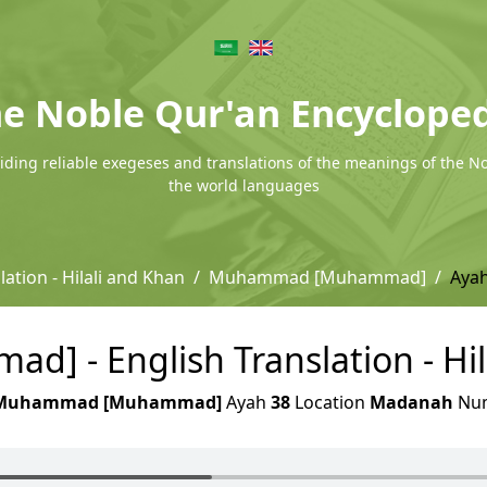
e Noble Qur'an Encyclope
ding reliable exegeses and translations of the meanings of the N
the world languages
lation - Hilali and Khan
Muhammad [Muhammad]
Ayah
- English Translation - Hila
Muhammad [Muhammad]
Ayah
38
Location
Madanah
Nu