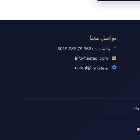
تواصل معنا
واتساب: +962 79 685 8019
info@estaql.com
تيليجرام: @estaql
ونية
ع