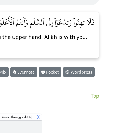
فَلَا تَهِنُواْ وَتَدۡعُوٓاْ إِلَى ٱلسَّلۡمِ وَأَنتُمُ ٱلۡأَعۡ
 the upper hand. Allâh is with you,
Mix
Evernote
Pocket
Wordpress
Top
إعلانات بواسطة منصة اس
i