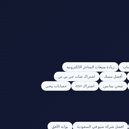
ناب
زيادة مبيعات المتاجر الالكترونية
أفضل مسك
اشتراك شات جي بي تي
شحن بينانس
اشتراك osn
حسابات ببجي
افضل شركة سيو في السعودية
بوابة الأفق