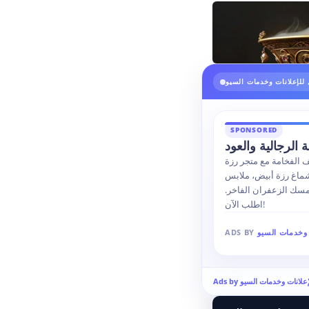
للإعلانات وخدمات السيو
SPONSORED
الرجالية والعود
مة مع متجر رزة razzafabrics.com. نوفر أرقى
ماغ رزة أبيض، ملابس
ومسك الزعفران الفاخر.
اطلب الآن!
 وخدمات السيو
ADS BY
 للإعلانات وخدمات السيو