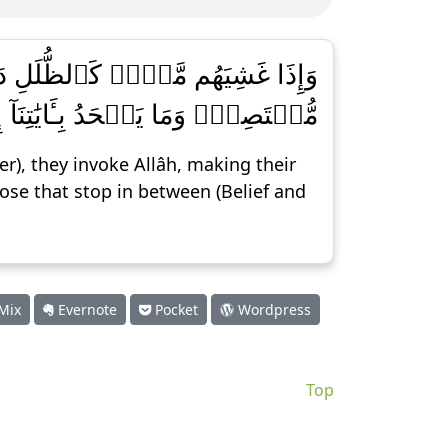
وَإِذَا غَشِيَهُم مَّوۡجٞ كَٱلظُّلَلِ دَع
مُّقۡتَصِدٞۚ وَمَا يَجۡحَدُ بِـَٔايَٰتِنَآ إِ
r), they invoke Allâh, making their
ose that stop in between (Belief and
Mix
Evernote
Pocket
Wordpress
Top