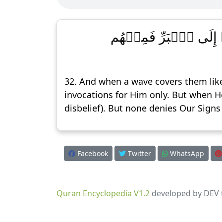
ُمۡ إِلَى ٱلۡبَرِّ فَمِنۡهُم
32. And when a wave covers them like 
invocations for Him only. But when H
disbelief). But none denies Our Signs
Facebook
Twitter
WhatsApp
Quran Encyclopedia V1.2
developed by DEV