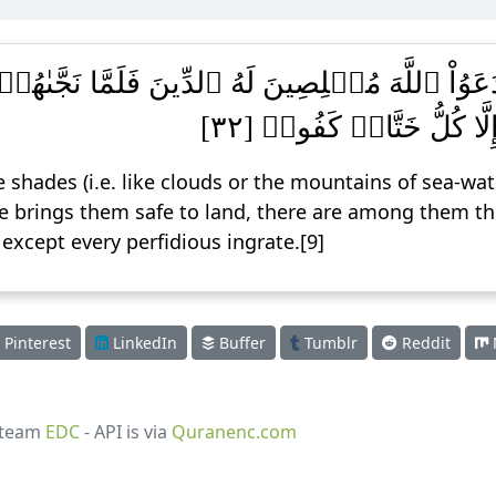
َوُاْ ٱللَّهَ مُخۡلِصِينَ لَهُ ٱلدِّينَ فَلَمَّا نَجَّىٰه
لَّا كُلُّ خَتَّارٖ كَفُورٖ [٣٢]
shades (i.e. like clouds or the mountains of sea-wate
e brings them safe to land, there are among them th
 except every perfidious ingrate.[9]
Pinterest
LinkedIn
Buffer
Tumblr
Reddit
 team
EDC
- API is via
Quranenc.com