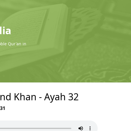
dia
oble Qur'an in
and Khan - Ayah 32
31