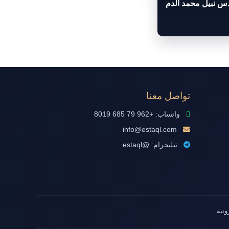
دس نبيل محمد الدم
تواصل معنا
واتساب: +962 79 685 8019
info@estaql.com
تيليجرام: @estaql
ونية