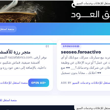
تقل للإعلانات وخدمات السيو
منصة استقل 
01
SPONSORED
seoseo.foroactivo
متجر رزة للأقمشة 
تريد بيع سيارتك، منزلك، موبايلك أو أي
اكتشف الفخا
عن عمل؟ أو تريد الإعلان عن وظيفة
أقمشة صيفية، قماش شكيبو، ش
إعلان عن شركتك وخدماتك؟___ ♥♥ ضع
داخلية، بالإضافة إلى دهن عود رزة 
اعلانك .. مجانا بدون تسجيل ♥♥
>
تقل للإعلانات وخدمات السيو
ADS BY
OPEN AD
منصة استقل للإعلانات
Ads by منصة استقل
تقل للإعلانات وخدمات السيو