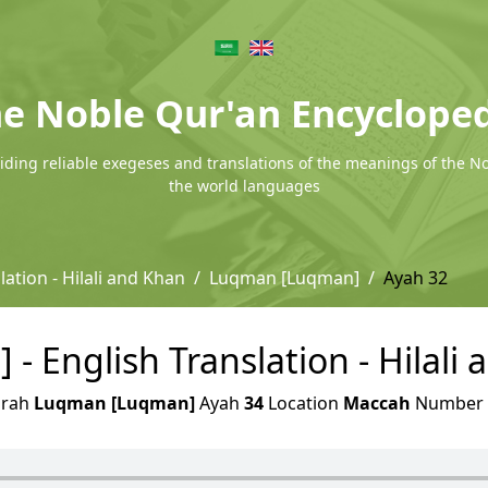
e Noble Qur'an Encyclope
ding reliable exegeses and translations of the meanings of the N
the world languages
lation - Hilali and Khan
Luqman [Luqman]
Ayah 32
 English Translation - Hilali 
urah
Luqman [Luqman]
Ayah
34
Location
Maccah
Number