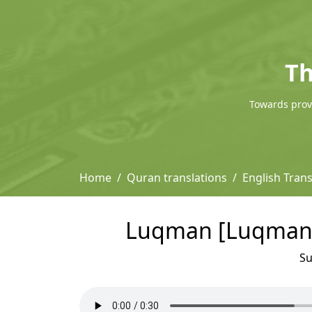
Th
Towards provi
Home
Quran translations
English Trans
Luqman [Luqman] -
S