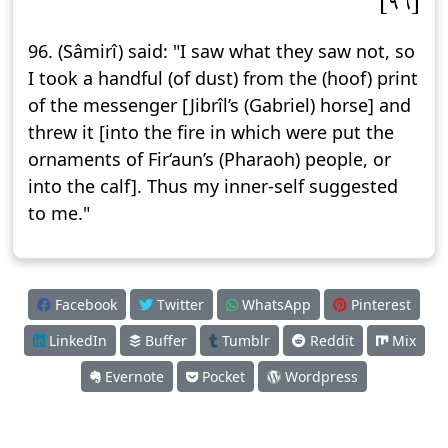
[٩٦]
96. (Sâmirî) said: "I saw what they saw not, so
I took a handful (of dust) from the (hoof) print
of the messenger [Jibrîl’s (Gabriel) horse] and
threw it [into the fire in which were put the
ornaments of Fir‘aun’s (Pharaoh) people, or
into the calf]. Thus my inner-self suggested
to me."
Facebook
Twitter
WhatsApp
Pinterest
LinkedIn
Buffer
Tumblr
Reddit
Mix
Evernote
Pocket
Wordpress