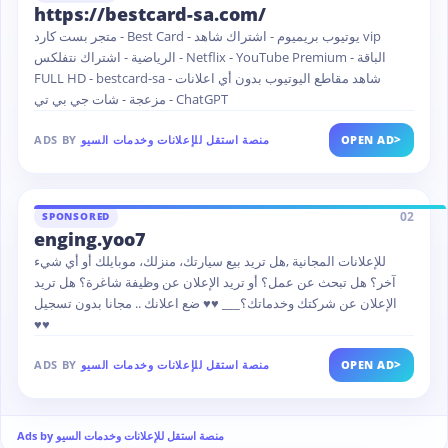
https://bestcard-sa.com/
متجر بست كارد - Best Card - يوتيوب بريميوم - اشتراك شاهد vip
الرياضية - اشتراك نتفلكس - Netflix - YouTube Premium - الباقة
FULL HD - bestcard-sa - شاهد مقاطع اليوتيوب بدون أي اعلانات
مزعجة - شات جي بي تي - ChatGPT
>
OPEN AD
منصة استقل للإعلانات وخدمات السيو
ADS BY
02
SPONSORED
enging.yoo7
للإعلانات المجانية ,هل تريد بيع سيارتك، منزلك، موبايلك أو أي شيء
آخر؟ هل تبحث عن عمل؟ أو تريد الإعلان عن وظيفة شاغرة؟ هل تريد
الإعلان عن شركتك وخدماتك؟___ ♥♥ ضع اعلانك .. مجانا بدون تسجيل
♥♥
>
OPEN AD
منصة استقل للإعلانات وخدمات السيو
ADS BY
Ads by منصة استقل للإعلانات وخدمات السيو