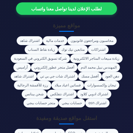
لطلب الإعلان لدينا تواصل معنا واتساب
مواقع مميزة
محاسبون ومراجعون قانونيون
خدمات مالية
اشتراك شاهد
اشتراكات
متابعين تيك توك
زيادة نقاط السناب
زيادة مبيعات المتاجر الالكترونية
شركة تسويق الكتروني في السعودية
المهندس نبيل محمد الدم
أفضل متجر عطور إلكتروني
أراميس
دهن العود
أفضل مسك
اشتراك شات جي بي تي
اشتراك شاهد
تيجان وإكسسوارات
فساتين اعياد ميلاد
رزة للأقمشة الرجالية
اشتراك ادوبي كلاود
اشتراك نتفلكس
شحن بينانس
اشتراك osn
حسابات ببجي
متجر حسابات ببجي
استقل مواقع صديقة ومفيدة