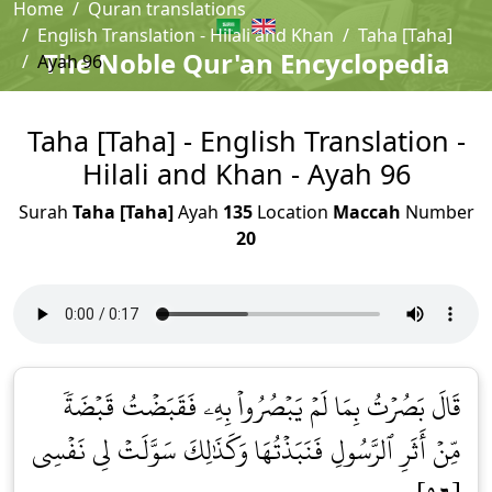
Home
Quran translations
English Translation - Hilali and Khan
Taha [Taha]
The Noble Qur'an Encyclopedia
Ayah 96
Taha [Taha] - English Translation -
Hilali and Khan - Ayah 96
Surah
Taha [Taha]
Ayah
135
Location
Maccah
Number
20
قَالَ بَصُرۡتُ بِمَا لَمۡ يَبۡصُرُواْ بِهِۦ فَقَبَضۡتُ قَبۡضَةٗ
مِّنۡ أَثَرِ ٱلرَّسُولِ فَنَبَذۡتُهَا وَكَذَٰلِكَ سَوَّلَتۡ لِي نَفۡسِي