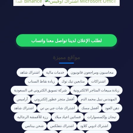
لطلب الإعلان لدينا تواصل معنا واتساب
مواقع مميزة
محاسبون ومراجعون قانونيون
خدمات مالية
اشتراك شاهد
اشتراكات
متابعين تيك توك
زيادة نقاط السناب
زيادة مبيعات المتاجر الالكترونية
شركة تسويق الكتروني في السعودية
المهندس نبيل محمد الدم
أفضل متجر عطور إلكتروني
أراميس
دهن العود
أفضل مسك
اشتراك شات جي بي تي
اشتراك شاهد
تيجان وإكسسوارات
فساتين اعياد ميلاد
رزة للأقمشة الرجالية
اشتراك ادوبي كلاود
اشتراك نتفلكس
شحن بينانس