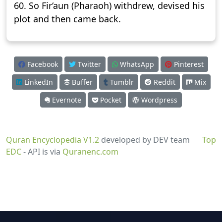
60. So Fir‘aun (Pharaoh) withdrew, devised his
plot and then came back.
Facebook
Twitter
WhatsApp
Pinterest
LinkedIn
Buffer
Tumblr
Reddit
Mix
Evernote
Pocket
Wordpress
Quran Encyclopedia V1.2
developed by DEV team
Top
EDC
- API is via
Quranenc.com