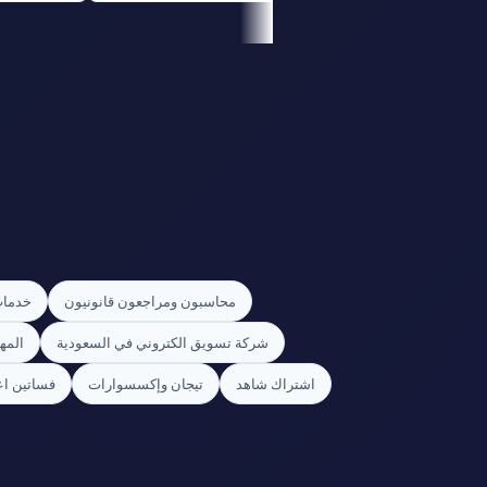
محاسبون ومراجعون قانونيون
خدمات
شركة تسويق الكتروني في السعودية
المه
اشتراك شاهد
تيجان وإكسسوارات
فساتين اعي