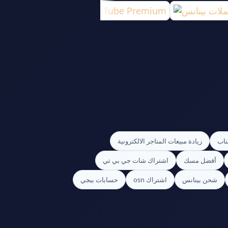
ناب
زيادة مبيعات المتاجر الالكترونية
أفضل مسك
اشتراك شات جي بي تي
شحن بينانس
اشتراك osn
حسابات ببجي