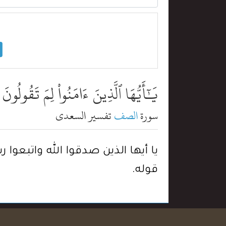
يَٰٓأَيُّهَا ٱلَّذِينَ ءَامَنُواْ لِمَ تَقُولُو
سورة
الصف
تفسير السعدي
يا أيها الذين صدقوا الله واتبعوا 
قوله.