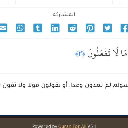
المشاركه
نَ مَا لَا تَفْعَلُونَ
﴿٢﴾
رسوله, لم تعدون وعدا, أو تقولون قولا ولا تفون
Powered by
Quran For All
V5.1