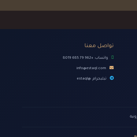
تواصل معنا
واتساب: +962 79 685 8019
info@estaql.com
تيليجرام: @estaql
ونية
ع