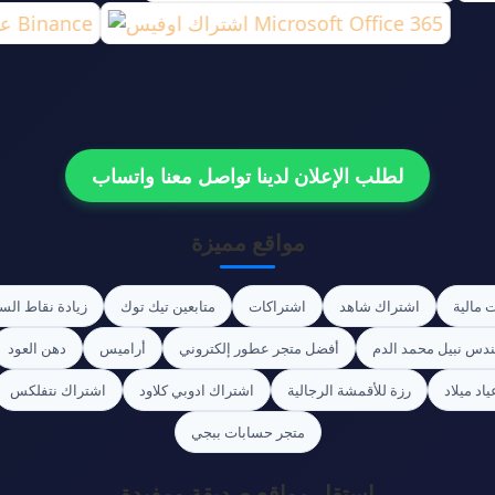
لطلب الإعلان لدينا تواصل معنا واتساب
مواقع مميزة
 مالية
اشتراك شاهد
اشتراكات
متابعين تيك توك
زيادة نقاط الس
ندس نبيل محمد الدم
أفضل متجر عطور إلكتروني
أراميس
دهن العود
اد ميلاد
رزة للأقمشة الرجالية
اشتراك ادوبي كلاود
اشتراك نتفلكس
متجر حسابات ببجي
استقل مواقع صديقة ومفيدة